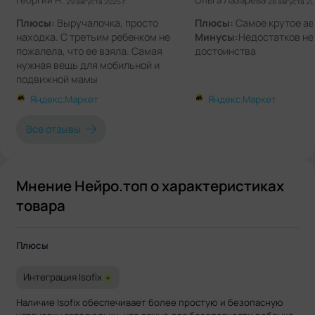
Георгий Н.
Ольга Лазарева
29 августа 2025 г.
28 августа 20
Плюсы:
Выручалочка, просто
Плюсы:
Самое крутое ав
находка. С третьим ребенком не
Минусы:
Недостатков не
пожалела, что ее взяла. Самая
достоинства
нужная вещь для мобильной и
подвижной мамы
Минусы:
Их нет! Только плюсы
Яндекс.Маркет
Яндекс.Маркет
Комментарии:
С первым ребенком
не было таких девайсов, со вторым
Все отзывы
была обычная дуна +, а эта вообще
просто идеальная во всем.
Мнение Нейро.топ о характеристиках
товара
Плюсы
Интеграция Isofix
+
Наличие Isofix обеспечивает более простую и безопасную