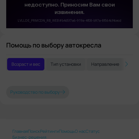
Помощь по выбору автокресла
Возраст и вес
Тип установки
Направление
Без
Руководство по выбору
Главная
Поиск
Рейтинги
Помощь
О нас
Статус
Бизнес-решения