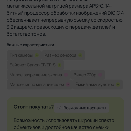
мегапиксельной матрицей размера APS-C. 14-
битный процессор обработки изображений DIGIC 4
обеспечивает непрерывную съемку со скоростью
3,2 кадра/с, превосходную передачу деталей и
богатство тонов.
Важные характеристики
Тип камеры
+
Размер сенсора
+
Байонет Canon EF/EF-S
+
Малое разрешение экрана
-
Видео 720p
-
Малое число мегапикселей
-
Ёмкий аккумулятор
+
Стоит покупать?
+/- Возможные варианты
Возможность использовать широкий спектр
объективов и достойное качество съёмки