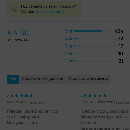
Пользовались этим товаром?
Оставьте
свой отзыв
4.60
5
434
4
72
554 отзыва
3
17
2
10
1
21
Все
С высокими оценками
С низкими оценками
5
5
Александр
Евгений Мосолов
4 июня 2025 г.
31 мая 2025
Плюсы:
Можно научиться
Плюсы:
хорошее качест
фотографировать
Минусы:
без футляра в к
Минусы:
Их нет
без карты
Комментарии:
отличный