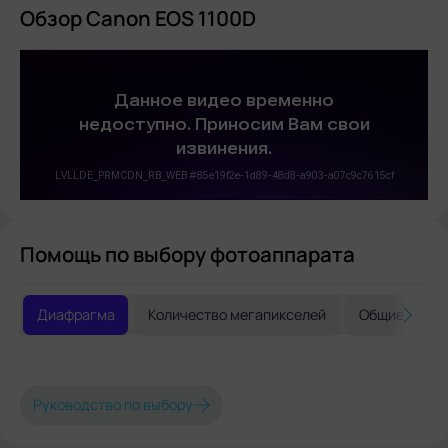
Обзор Canon EOS 1100D
Помощь по выбору фотоаппарата
Диафрагма
Количество мегапикселей
Общие реко
Руководство по выбору