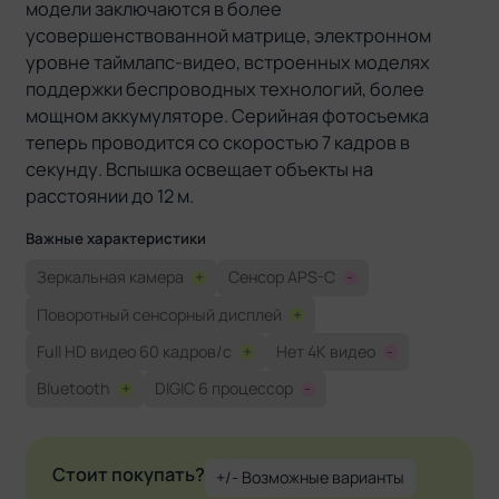
модели заключаются в более
усовершенствованной матрице, электронном
уровне таймлапс-видео, встроенных моделях
поддержки беспроводных технологий, более
мощном аккумуляторе. Серийная фотосъемка
теперь проводится со скоростью 7 кадров в
секунду. Вспышка освещает объекты на
расстоянии до 12 м.
Важные характеристики
Зеркальная камера
+
Сенсор APS-C
-
Поворотный сенсорный дисплей
+
Full HD видео 60 кадров/с
+
Нет 4K видео
-
Bluetooth
+
DIGIC 6 процессор
-
Стоит покупать?
+/- Возможные варианты