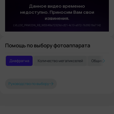
Помощь по выбору фотоаппарата
Диафрагма
Количество мегапикселей
Общие реко
Руководство по выбору