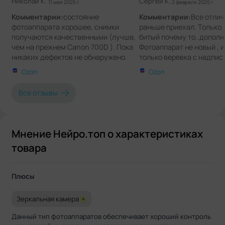
Николай К.
Сергей К.
11 мая 2025 г.
2 февраля 2025 г.
Комментарии:
состояние
Комментарии:
Все отлич
фотоаппарата хорошее, снимки
раньше приехал. Только 
получаются качественными (лучше,
битый почему то..дополн
чем на прежнем Canon 700D ). Пока
Фотоаппарат не новый , и
никаких дефектов не обнаружено.
только веревка с надпис
Как говорится, дай Бог, чтобы и
китай , фотик крашенный
Ozon
Ozon
дальше всё было с ним хорошо.
со сколами
Все отзывы
Мнение Нейро.топ о характеристиках
товара
Плюсы
Зеркальная камера
+
Данный тип фотоаппаратов обеспечивает хороший контроль