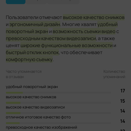
Пользователи отмечают
высокое качество снимков
и
эргономичный дизайн
. Многие хвалят
удобный
поворотный экран
и
возможность съемки видео
с
превосходным качеством видеозаписи
, а также
ценят
широкие функциональные возможности
и
быстрый отклик кнопок
, что обеспечивает
комфортную съемку
.
Часто упоминается
Количество
в отзывах
упоминаний
удобный поворотный экран
17
высокое качество снимков
15
высокое качество видеозаписи
14
отличное итоговое качество фото
14
превосходное качество изображений