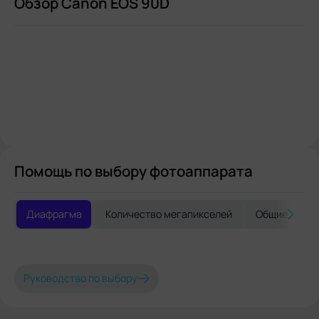
Обзор Canon EOS 90D
Помощь по выбору фотоаппарата
Диафрагма
Количество мегапикселей
Общие реко
Руководство по выбору