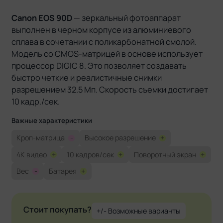
Canon EOS 90D
— зеркальный фотоаппарат
выполнен в черном корпусе из алюминиевого
сплава в сочетании с поликарбонатной смолой.
Модель со CMOS-матрицей в основе использует
процессор DIGIC 8. Это позволяет создавать
быстро четкие и реалистичные снимки
разрешением 32.5 Мп. Скорость съемки достигает
10 кадр./сек.
Важные характеристики
Кроп-матрица
-
Высокое разрешение
+
4K видео
+
10 кадров/сек
+
Поворотный экран
+
Вес
-
Батарея
+
Стоит покупать?
+/- Возможные варианты