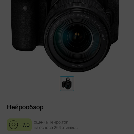
Нейрообзор
оценка Нейро.топ
· 7.0
на основе 263 отзывов