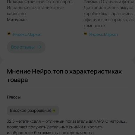
Плюсы:
Отличный фотоаппарат.
Плюсы:
Отличный фотоа
Идеальное сочетание цена-
Доставили очень аккурат
качество.
коробке был гарантийный
Минусы:
-
официально, зарядка, ак
комплекте
Минусы:
Их просто нет. 
Яндекс.Маркет
Яндекс.Маркет
понравилось
Комментарии:
Советую к
Все отзывы
настоящий, из Японии, и
русском языке, хотя я и 
разобрался)
Мнение Нейро.топ о характеристиках
товара
Плюсы
Высокое разрешение
+
32.5 мегапикселя — отличный показатель для APS-C матрицы,
позволяет получать детальные снимки и кропить
изображение без заметных потерь качества.