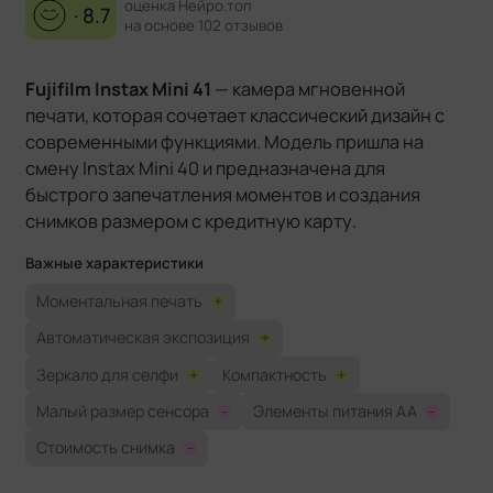
оценка Нейро.топ
· 8.7
на основе 102 отзывов
Fujifilm Instax Mini 41
— камера мгновенной
печати, которая сочетает классический дизайн с
современными функциями. Модель пришла на
смену Instax Mini 40 и предназначена для
быстрого запечатления моментов и создания
снимков размером с кредитную карту.
Важные характеристики
Моментальная печать
+
Автоматическая экспозиция
+
Зеркало для селфи
+
Компактность
+
Малый размер сенсора
-
Элементы питания AA
-
Стоимость снимка
-