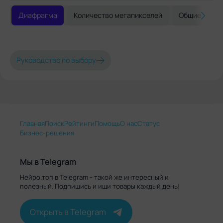
Диафрагма
Количество мегапикселей
Общие реко
Руководство по выбору
Главная
Поиск
Рейтинги
Помощь
О нас
Статус
Бизнес-решения
Мы в Telegram
Нейро.топ в Telegram - такой же интересный и
полезный. Подпишись и ищи товары каждый день!
Открыть в Telegram