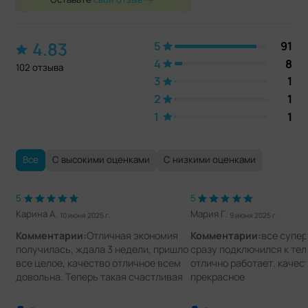
4.83
5
91
4
8
102 отзыва
3
1
2
1
1
1
Все
С высокими оценками
С низкими оценками
5
5
Карина А.
Мария Г.
10 июня 2025 г.
9 июня 2025 г.
Комментарии:
Отличная экономия
Комментарии:
все супер
получилась, ждала 3 недели, пришло
сразу подключился к тел
все целое, качество отличное всем
отлично работает. качес
довольна. Теперь такая счастливая
прекрасное