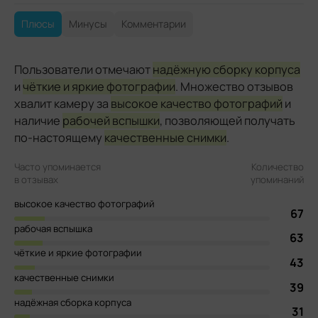
Плюсы
Минусы
Комментарии
Пользователи отмечают
надёжную сборку корпуса
и
чёткие и яркие фотографии
. Множество отзывов
хвалит камеру за
высокое качество фотографий
и
наличие
рабочей вспышки
, позволяющей получать
по-настоящему
качественные снимки
.
Часто упоминается
Количество
в отзывах
упоминаний
высокое качество фотографий
67
рабочая вспышка
63
чёткие и яркие фотографии
43
качественные снимки
39
надёжная сборка корпуса
31