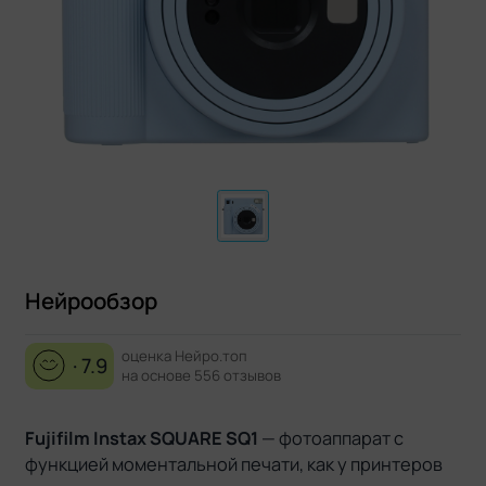
Нейрообзор
оценка Нейро.топ
· 7.9
на основе 556 отзывов
Fujifilm Instax SQUARE SQ1
— фотоаппарат с
функцией моментальной печати, как у принтеров