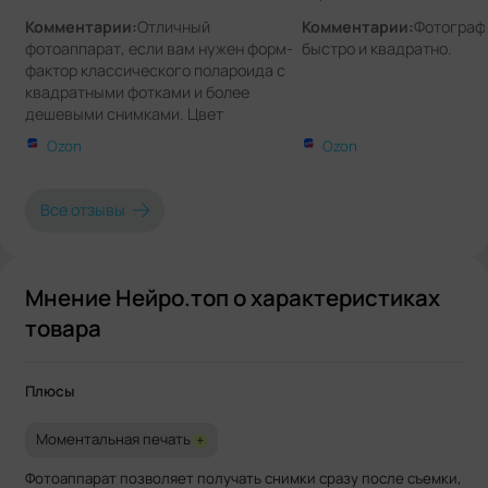
Комментарии:
Отличный
Комментарии:
Фотограф
фотоаппарат, если вам нужен форм-
быстро и квадратно.
фактор классического полароида с
квадратными фотками и более
дешевыми снимками. Цвет
приятный, на вес легкий. Батарейки
Ozon
Ozon
странные
Все отзывы
Мнение Нейро.топ о характеристиках
товара
Плюсы
Моментальная печать
+
Фотоаппарат позволяет получать снимки сразу после съемки,