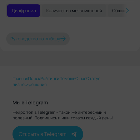
Диафрагма
Количество мегапикселей
Общие реко
Руководство по выбору
Главная
Поиск
Рейтинги
Помощь
О нас
Статус
Бизнес-решения
Мы в Telegram
Нейро.топ в Telegram - такой же интересный и
полезный. Подпишись и ищи товары каждый день!
Открыть в Telegram