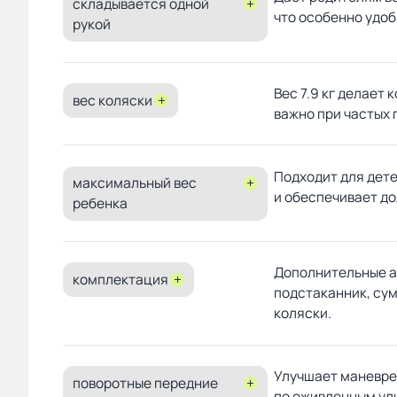
складывается одной
+
что особенно удоб
рукой
Вес 7.9 кг делает 
вес коляски
+
важно при частых 
Подходит для дете
максимальный вес
+
и обеспечивает до
ребенка
Дополнительные а
комплектация
+
подстаканник, су
коляски.
Улучшает маневрен
поворотные передние
+
по оживленным ул