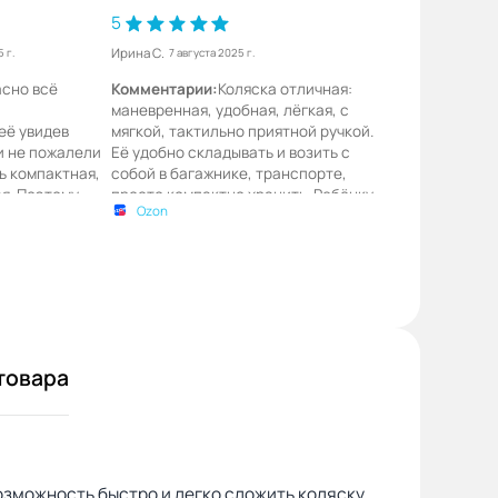
5
Ирина С.
 г.
7 августа 2025 г.
асно всё
Комментарии:
Коляска отличная:
маневренная, удобная, лёгкая, с
её увидев
мягкой, тактильно приятной ручкой.
 и не пожалели
Её удобно складывать и возить с
нь компактная,
собой в багажнике, транспорте,
я. Поэтому
просто компактно хранить. Ребёнку
Ozon
е.
в ней комфортно, безопасно,
защита от солнца, дождя хорошая.
Внизу очень функциональная
корзина для покупок, вещей,
детских игрушек и т. п.
Оптимальное соотношение цена-
качество. Рекомендую всем!)))👍
товара
зможность быстро и легко сложить коляску,