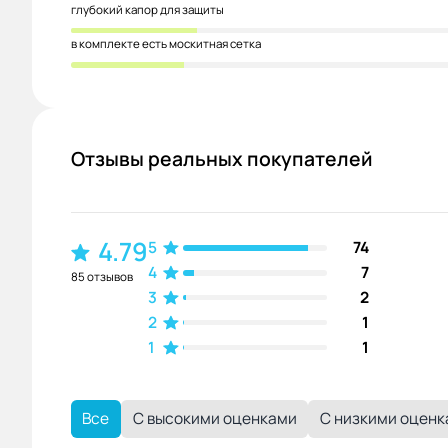
глубокий капор для защиты
в комплекте есть москитная сетка
Отзывы реальных покупателей
4.79
5
74
4
7
85 отзывов
3
2
2
1
1
1
Все
С высокими оценками
С низкими оцен