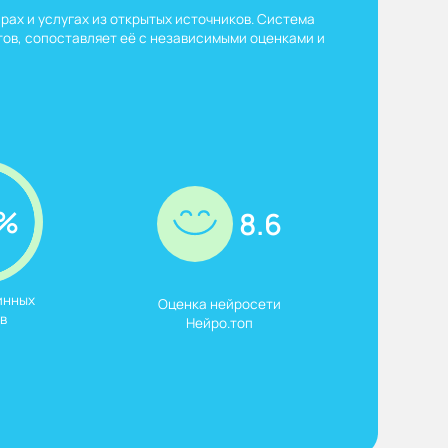
рах и услугах из открытых источников. Система
ов, сопоставляет её с независимыми оценками и
%
8.6
нных

Оценка нейросети

в
Нейро.топ