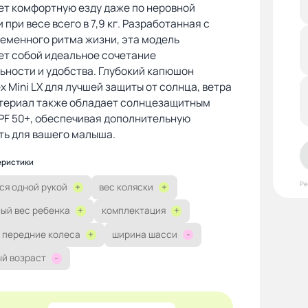
ет комфортную езду даже по неровной
 при весе всего в 7,9 кг. Разработанная с
еменного ритма жизни, эта модель
ет собой идеальное сочетание
ьности и удобства. Глубокий капюшон
x Mini LX для лучшей защиты от солнца, ветра
атериал также обладает солнцезащитным
PF 50+, обеспечивая дополнительную
ть для вашего малыша.
еристики
Р
ся одной рукой
+
вес коляски
+
ый вес ребенка
+
комплектация
+
 передние колеса
+
ширина шасси
-
й возраст
-