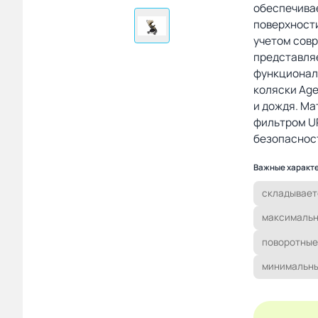
обеспечива
поверхности
учетом совр
представля
функционал
коляски Age
и дождя. М
фильтром U
безопаснос
Важные характ
складывает
максимальн
поворотные
минимальны