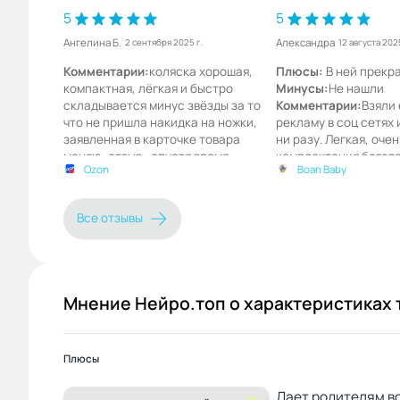
5
5
Ангелина Б.
Александра
2 сентября 2025 г.
12 августа 2025
Комментарии:
коляска хорошая,
Плюсы:
В ней прекр
компактная, лёгкая и быстро
Минусы:
Не нашли
складывается минус звёзды за то
Комментарии:
Взяли 
что не пришла накидка на ножки,
рекламу в соц сетях
заявленная в карточке товара
ни разу. Легкая, оче
меняю, отзыв , спустя время
комплектация богата
Ozon
Boan Baby
использования коляской (она
берите, не пожалеет
прекрасна) так же очень радует,
что продавец быстро отправил мне
Все отзывы
накидку для ног, спасибо вам
большое))
Мнение Нейро.топ о характеристиках 
Плюсы
Дает родителям во