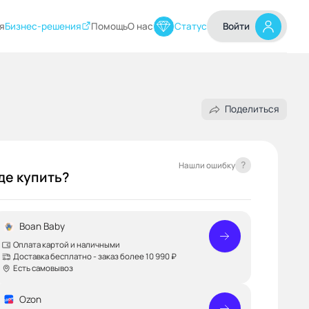
я
Бизнес-решения
Помощь
О нас
Статус
Войти
Поделиться
?
Нашли ошибку
де купить?
Boan Baby
Оплата картой и наличными
Доставка бесплатно - заказ более 10 990 ₽
Есть самовывоз
Ozon