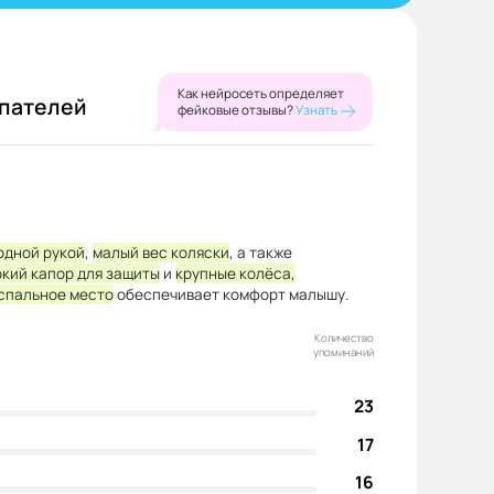
Как нейросеть определяет
упателей
фейковые отзывы?
Узнать
одной рукой
,
малый вес коляски
, а также
окий капор для защиты
и
крупные колёса,
спальное место
обеспечивает комфорт малышу.
Количество
упоминаний
23
17
16