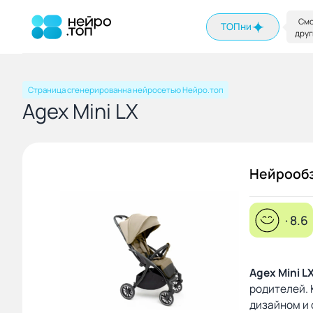
На главную
Смо
ТОПни
друг
Страница сгенерированна нейросетью Нейро.топ
Agex Mini LX
Нейрооб
· 8.6
Agex Mini L
родителей. 
дизайном и