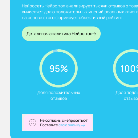
Нейросеть Нейро.топ анализирует тысячи отзывов о това
вычисляет долю положительных мнений реальных клиент
на основе этого формирует объективный рейтинг.
Детальная аналитика Нейро.топ
95%
100
Доля положительных

Доля подли
отзывов
отзыво
Не согласны с нейросетью?
Поставьте
свою оценку