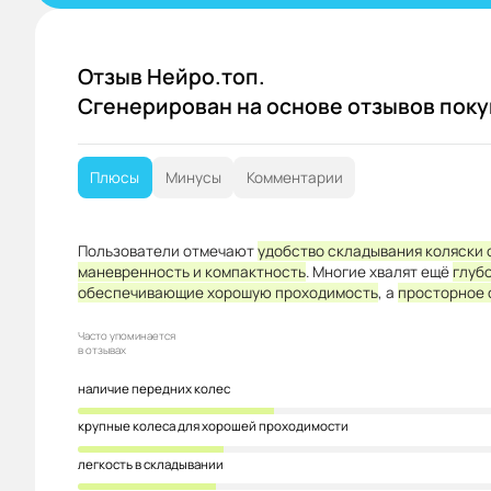
Отзыв Нейро.топ.
Сгенерирован на основе отзывов пок
Плюсы
Минусы
Комментарии
Пользователи отмечают
удобство складывания коляски 
маневренность и компактность
. Многие хвалят ещё
глуб
обеспечивающие хорошую проходимость
, а
просторное 
Часто упоминается
в отзывах
наличие передних колес
крупные колеса для хорошей проходимости
легкость в складывании