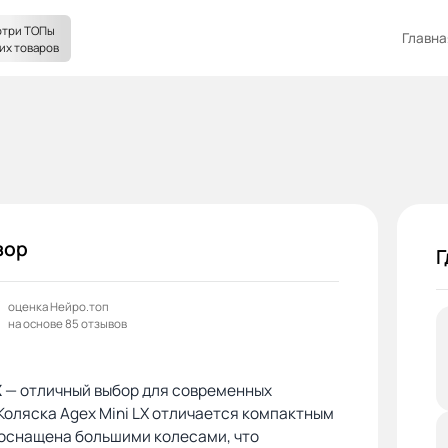
три ТОПы
Главна
их товаров
зор
Г
оценка Нейро.топ
на основе 85 отзывов
X
— отличный выбор для современных
Коляска Agex Mini LX отличается компактным
 оснащена большими колесами, что