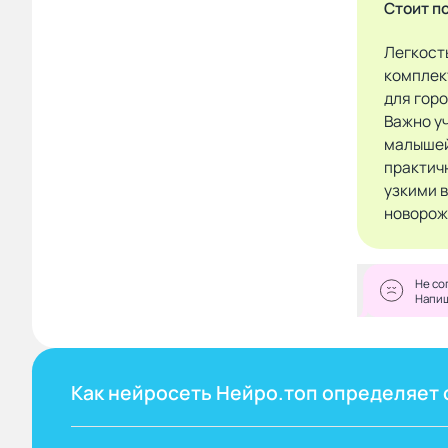
Стоит п
Легкост
комплек
для горо
Важно у
малышей
практичн
узкими 
новорож
Не со
Напи
Как нейросеть Нейро.топ определяет 