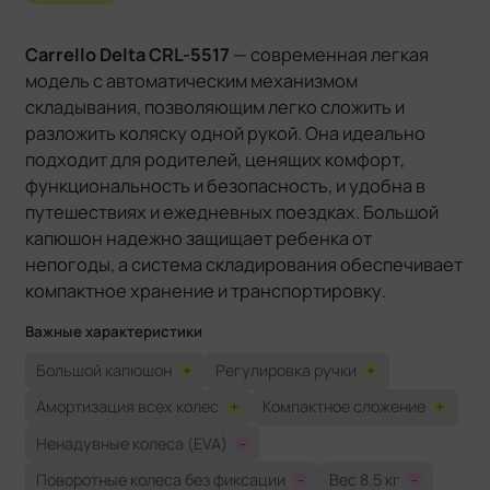
Carrello Delta CRL-5517
— современная легкая
модель с автоматическим механизмом
складывания, позволяющим легко сложить и
разложить коляску одной рукой. Она идеально
подходит для родителей, ценящих комфорт,
функциональность и безопасность, и удобна в
путешествиях и ежедневных поездках. Большой
капюшон надежно защищает ребенка от
непогоды, а система складирования обеспечивает
компактное хранение и транспортировку.
Важные характеристики
Большой капюшон
+
Регулировка ручки
+
Амортизация всех колес
+
Компактное сложение
+
Ненадувные колеса (EVA)
-
Поворотные колеса без фиксации
-
Вес 8.5 кг
-