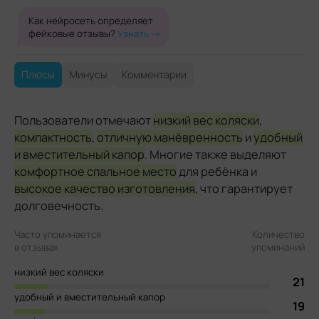
Как нейросеть определяет
фейковые отзывы?
Узнать
Плюсы
Минусы
Комментарии
Пользователи отмечают
низкий вес коляски
,
компактность
,
отличную манёвренность
и
удобный
и вместительный капор
. Многие также выделяют
комфортное спальное место
для ребёнка и
высокое качество изготовления
, что гарантирует
долговечность.
Часто упоминается
Количество
в отзывах
упоминаний
низкий вес коляски
21
удобный и вместительный капор
19