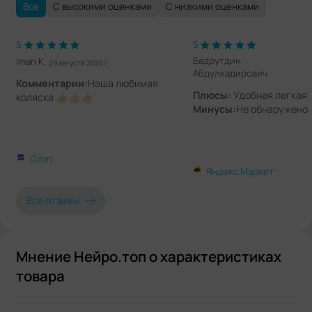
Все
С высокими оценками
С низкими оценками
5
5
Бадрутдин
Iman K.
29 августа 2025 г.
Абдулкадирович
Комментарии:
Наша любимая
Плюсы:
Удобная легкая
коляска 👍🏻👍🏻👍🏻
Минусы:
Не обнаружено
Ozon
Яндекс.Маркет
Все отзывы
Мнение Нейро.топ о характеристиках
товара