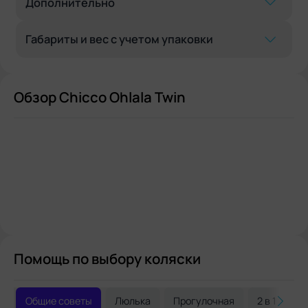
Дополнительно
Габариты и вес с учетом упаковки
Обзор Chicco Ohlala Twin
Помощь по выбору коляски
Общие советы
Люлька
Прогулочная
2 в 1
3 