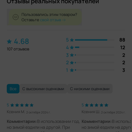
Отзывы реальных покупателей
Пользовались этим товаром?
Оставьте
свой отзыв
4.68
5
88
4
12
107 отзывов
3
2
2
2
1
3
Все
С высокими оценками
С низкими оценками
5
5
Ксения М.
Ксения Ш.
2 октября 2024 г.
2 октября 2024 г.
Комментарии:
В использовании год,
Комментарии:
В использ
но зимой ездили на другой. При
но зимой ездили на друго