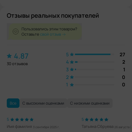
Отзывы реальных покупателей
Пользовались этим товаром?
Оставьте
свой отзыв
4.87
5
27
4
2
30 отзывов
3
1
2
0
1
0
Все
С высокими оценками
С низкими оценками
5
5
Имя фамилия
Татьяна Сбруева
3 сентября 2025 г.
26 августа 2