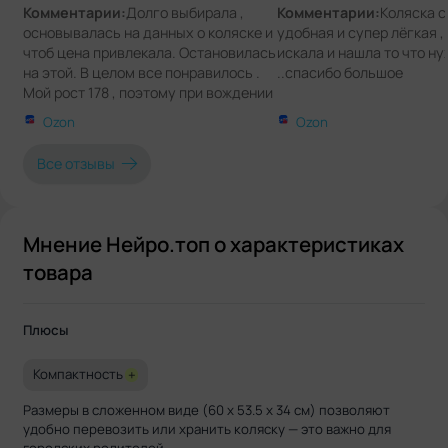
Комментарии:
Долго выбирала ,
Комментарии:
Коляска с
основывалась на данных о коляске и
удобная и супер лёгкая ,
чтоб цена привлекала. Остановилась
искала и нашла то что н
на этой. В целом все понравилось .
..спасибо большое
Мой рост 178 , поэтому при вождении
не наступаю на коляску. Собирается
Ozon
Ozon
и разбирается довольно легко.
Ребенку комфортно в ней , уснула
Все отзывы
легко( до этого плакала в коляске
mima xsari). Цвет такой как и
ожидала . Маневренная, легкая в
управлении .Буду тестить дальше,
Мнение Нейро.топ о характеристиках
дополню отзыв.
товара
Плюсы
Компактность
+
Размеры в сложенном виде (60 х 53.5 х 34 см) позволяют
удобно перевозить или хранить коляску — это важно для
городских родителей.