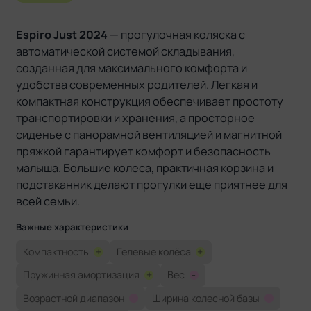
Espiro Just 2024
— прогулочная коляска с
автоматической системой складывания,
созданная для максимального комфорта и
удобства современных родителей. Легкая и
компактная конструкция обеспечивает простоту
транспортировки и хранения, а просторное
сиденье с панорамной вентиляцией и магнитной
пряжкой гарантирует комфорт и безопасность
малыша. Большие колеса, практичная корзина и
подстаканник делают прогулки еще приятнее для
всей семьи.
Важные характеристики
Компактность
+
Гелевые колёса
+
Пружинная амортизация
+
Вес
-
Возрастной диапазон
-
Ширина колесной базы
-