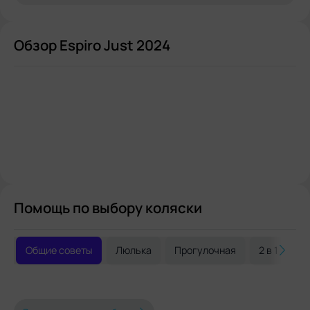
Обзор Espiro Just 2024
Помощь по выбору коляски
Общие советы
Люлька
Прогулочная
2 в 1
3 