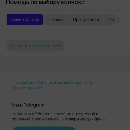
Помощь по выбору коляски
Общие советы
Люлька
Прогулочная
2 в 1
3 
Руководство по выбору
Главная
Поиск
Рейтинги
Помощь
О нас
Статус
Бизнес-решения
Мы в Telegram
Нейро.топ в Telegram - такой же интересный и
полезный. Подпишись и ищи товары каждый день!