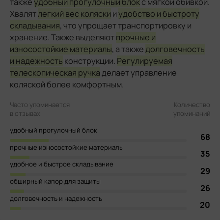
также
удобный прогулочный блок
с мягкой обивкой.
Хвалят
легкий вес коляски
и
удобство и быстроту
складывания
, что упрощает транспортировку и
хранение. Также выделяют
прочные и
износостойкие материалы
, а также
долговечность
и надежность
конструкции.
Регулируемая
телескопическая ручка
делает управление
коляской более комфортным.
Часто упоминается
Количество
в отзывах
упоминаний
удобный прогулочный блок
68
прочные износостойкие материалы
35
удобное и быстрое складывание
29
обширный капор для защиты
26
долговечность и надежность
20