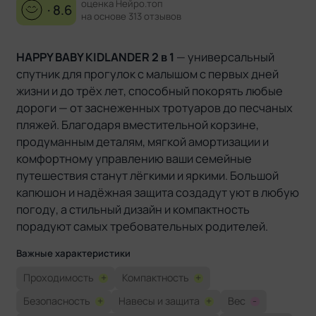
оценка Нейро.топ
· 8.6
на основе 313 отзывов
HAPPY BABY KIDLANDER 2 в 1
— универсальный
спутник для прогулок с малышом с первых дней
жизни и до трёх лет, способный покорять любые
дороги — от заснеженных тротуаров до песчаных
пляжей. Благодаря вместительной корзине,
продуманным деталям, мягкой амортизации и
комфортному управлению ваши семейные
путешествия станут лёгкими и яркими. Большой
капюшон и надёжная защита создадут уют в любую
погоду, а стильный дизайн и компактность
порадуют самых требовательных родителей.
Важные характеристики
Проходимость
+
Компактность
+
Безопасность
+
Навесы и защита
+
Вес
-