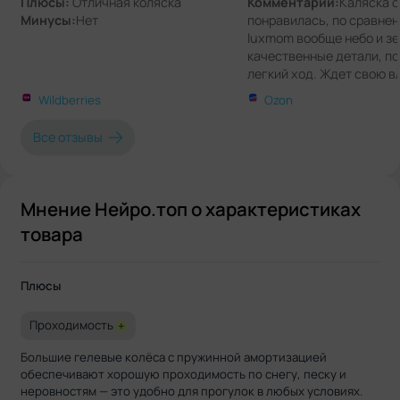
Плюсы:
Отличная коляска
Комментарии:
Каляска 
Минусы:
Нет
понравилась, по сравнен
luxmom вообще небо и зе
качественные детали, по
легкий ход. Ждет свою 
пока, на деле опробовал
Wildberries
Ozon
Все отзывы
Мнение Нейро.топ о характеристиках
товара
Плюсы
Проходимость
+
Большие гелевые колёса с пружинной амортизацией
обеспечивают хорошую проходимость по снегу, песку и
неровностям — это удобно для прогулок в любых условиях.