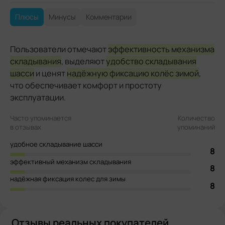
Плюсы
Минусы
Комментарии
Пользователи отмечают
эффективность механизма
складывания
, выделяют
удобство складывания
шасси
и ценят
надёжную фиксацию колёс зимой
,
что обеспечивает комфорт и простоту
эксплуатации.
Часто упоминается
Количество
в отзывах
упоминаний
удобное складывание шасси
8
эффективный механизм складывания
8
надёжная фиксация колес для зимы
8
Отзывы реальных покупателей