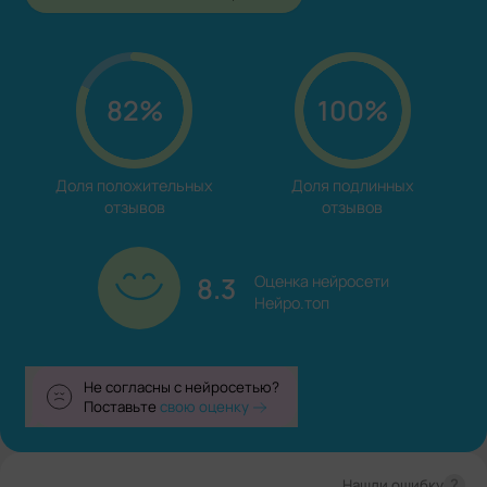
82%
100%
Доля положительных

Доля подлинных

отзывов
отзывов
8.3
Оценка нейросети

Нейро.топ
Не согласны с нейросетью?
Поставьте
свою оценку
?
Нашли ошибку