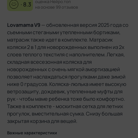
оценка Нейро.топ
· 8.3
на основе 99 отзывов
Lovamama V9
— обновленная версия 2025 года cо
съемными стегаными утепленными бортиками,
матрасик также идет в комплекте. Матрасик
коляски 2 в 1 для новорожденных выполнен из 2х
слоев теплого текстиля с наполнителем. Легкая,
складная всесезонная коляска для
новорожденных с очень мягкой амортизацией
позволяет наслаждаться прогулками даже зимой
ниже 0 градусов. Коляска-люлька имеет высокую
ветрозащиту, дождевик, утепленные муфты для
рук - чтобы маме ребенка тоже было комфортно.
Также в комплекте - москитная сетка для летних
прогулок, вместительная сумка. Снизу большая
закрытая корзина для вещей.
Важные характеристики