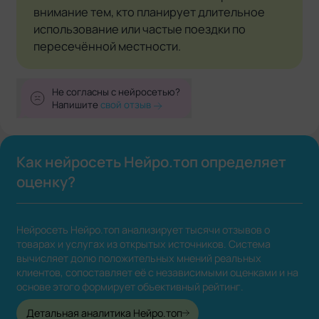
внимание тем, кто планирует длительное
использование или частые поездки по
пересечённой местности.
Не согласны с нейросетью?
Напишите
свой отзыв
Как нейросеть Нейро.топ определяет
оценку?
Нейросеть Нейро.топ анализирует тысячи отзывов о
товарах и услугах из открытых источников. Система
вычисляет долю положительных мнений реальных
клиентов, сопоставляет её с независимыми оценками и на
основе этого формирует объективный рейтинг.
Детальная аналитика Нейро.топ