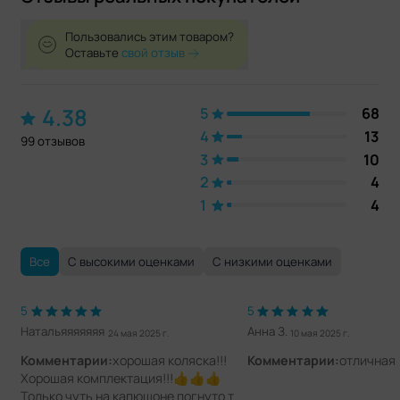
Пользовались этим товаром?
Оставьте
свой отзыв
4.38
5
68
4
13
99 отзывов
3
10
2
4
1
4
Все
С высокими оценками
С низкими оценками
5
5
Натальяяяяяяя
Анна З.
24 мая 2025 г.
10 мая 2025 г.
Комментарии:
хорошая коляска!!!
Комментарии:
отличная 
Хорошая комплектация!!!👍👍👍
Только чуть на капюшоне погнуто т