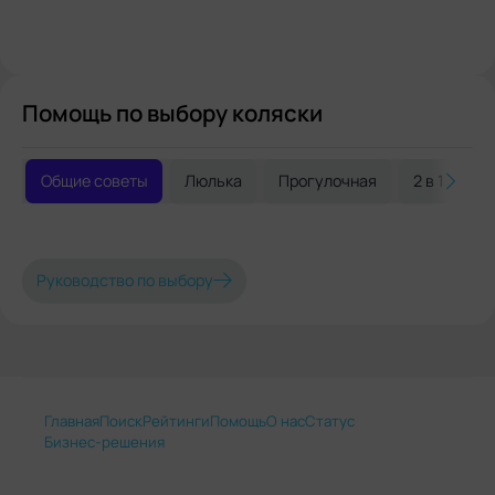
Помощь по выбору коляски
Общие советы
Люлька
Прогулочная
2 в 1
3 
Руководство по выбору
Главная
Поиск
Рейтинги
Помощь
О нас
Статус
Бизнес-решения