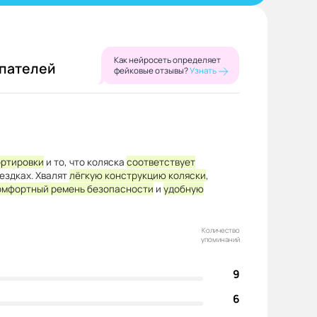
Как нейросеть определяет
упателей
фейковые отзывы?
Узнать
ортировки
и то, что коляска
соответствует
оездках. Хвалят
лёгкую конструкцию коляски
,
омфортный ремень безопасности
и
удобную
Количество
упоминаний
9
6