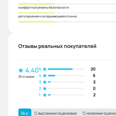
комфортный ремень безопасности
регулируемая и складывающаяся спинка
Отзывы реальных покупателей
4.40
5
20
4
6
30 отзывов
3
2
2
0
1
2
Все
С высокими оценками
С низкими оцен