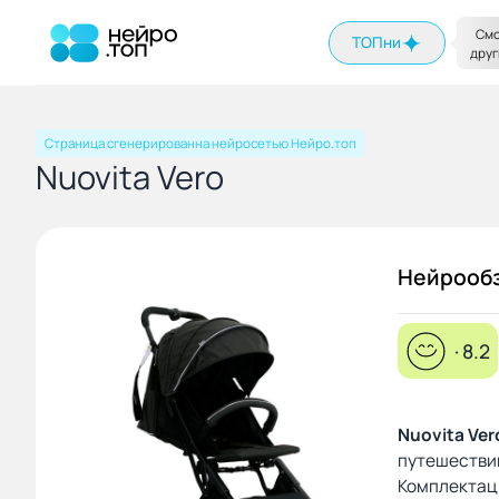
На главную
Смо
ТОПни
друг
Страница сгенерированна нейросетью Нейро.топ
Nuovita Vero
Нейрооб
· 8.2
Nuovita Ver
путешествий
Комплектаци