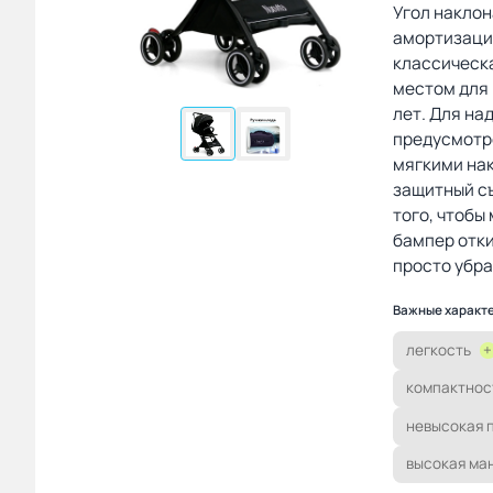
Угол наклон
амортизацие
классическ
местом для 
лет. Для н
предусмотр
мягкими на
защитный съ
того, чтобы
бампер отки
просто убра
Важные характ
легкость
+
компактнос
невысокая 
высокая ма