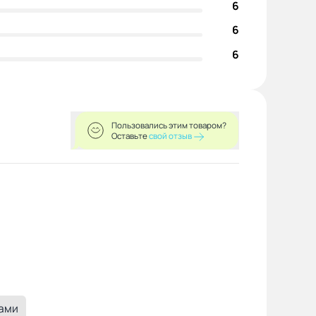
6
6
6
Пользовались этим товаром?
Оставьте
свой отзыв
ками