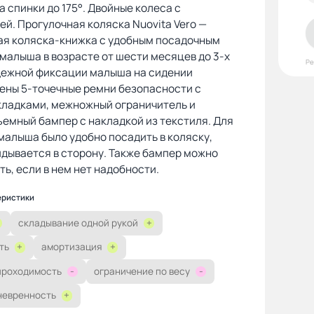
а спинки до 175°. Двойные колеса с
й. Прогулочная коляска Nuovita Vero —
ая коляска-книжка с удобным посадочным
малыша в возрасте от шести месяцев до 3-х
Р
адежной фиксации малыша на сидении
ены 5-точечные ремни безопасности с
кладками, межножный ограничитель и
емный бампер с накладкой из текстиля. Для
 малыша было удобно посадить в коляску,
дывается в сторону. Также бампер можно
ть, если в нем нет надобности.
еристики
складывание одной рукой
+
ть
+
амортизация
+
проходимость
-
ограничение по весу
-
невренность
+