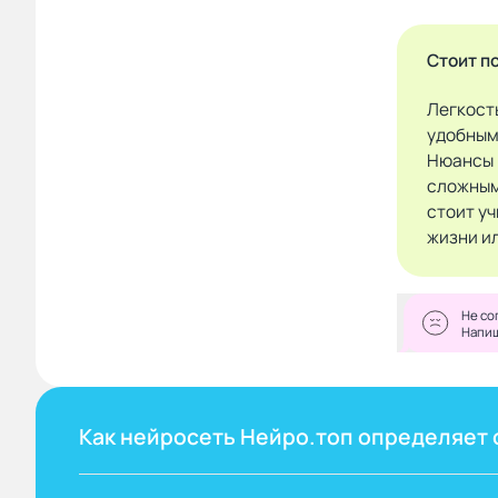
Стоит п
Легкост
удобным
Нюансы 
сложным
стоит у
жизни и
Не со
Напи
Как нейросеть Нейро.топ определяет 