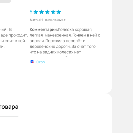
5
Антон Н.
15 июля 2024 г.
ый.. В
Комментарии:
Коляска хорошая,
ладе проходит.
легкая, маневренная. Гоняем в ней с
 и спит в ней.
апреля. Пережила перелёт и
ли.
деревенские дороги. За счёт того
что на задних колесах нет
перекладины, как бывает на
Ozon
подобных колясках- отлично
проезжает через бордюр( не надо
поднимать). Ребенок не
соскальзывает, как писали в
отзывах. Спать в ней конечно не
очень, козырек маленький, но мы и
брали с расчетом на то чтобы в ней
гулять, а не спать. После года,
товара
самое то, рекомендую!