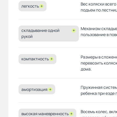
Вес коляски всего 
легкость
+
подъем по лестни
Механизм складыв
складывание одной
+
пользование в пов
рукой
Размеры в сложен
компактность
+
перевозить коляск
дома.
Пружинная систем
амортизация
+
ребенка при езде 
Восемь колес, вк
высокая маневренность
+