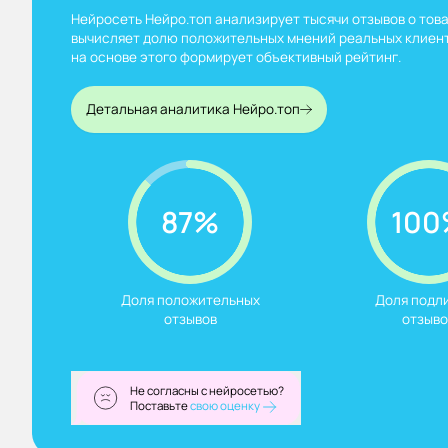
Нейросеть Нейро.топ анализирует тысячи отзывов о това
вычисляет долю положительных мнений реальных клиент
на основе этого формирует объективный рейтинг.
Детальная аналитика Нейро.топ
87%
100
Доля положительных

Доля подли
отзывов
отзыво
Не согласны с нейросетью?
Поставьте
свою оценку