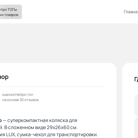
три ТОПы
Главна
их товаров
зор
Г
оценка Нейро.топ
на основе 30 отзывов
o
— суперкомпактная коляска для
. В сложенном виде 29х26х60 см.
я LUX, сумка-чехол для транспортировки.