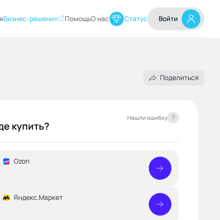
я
Бизнес-решения
Помощь
О нас
Статус
Войти
Поделиться
?
Нашли ошибку
де купить?
Ozon
Яндекс.Маркет