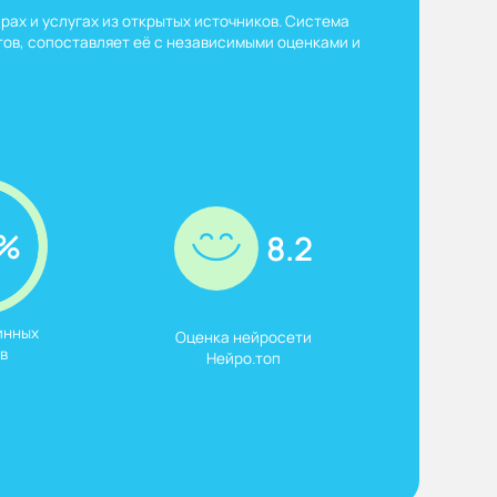
рах и услугах из открытых источников. Система
ов, сопоставляет её с независимыми оценками и
%
8.2
нных

Оценка нейросети

в
Нейро.топ