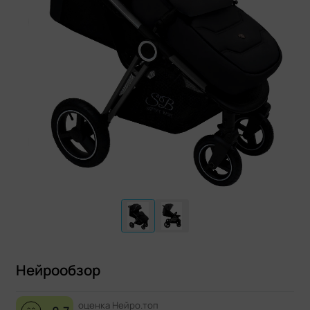
Нейрообзор
оценка Нейро.топ