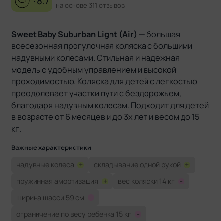
· 8.7
на основе 311 отзывов
Sweet Baby Suburban Light (Air)
— большая
всесезонная прогулочная коляска с большими
надувными колесами. Стильная и надежная
модель с удобным управлением и высокой
проходимостью. Коляска для детей с легкостью
преодолевает участки пути с бездорожьем,
благодаря надувным колесам. Подходит для детей
в возрасте от 6 месяцев и до 3х лет и весом до 15
кг.
Важные характеристики
надувные колеса
+
складывание одной рукой
+
пружинная амортизация
+
вес коляски 14 кг
-
ширина шасси 59 см
-
ограничение по весу ребенка 15 кг
-