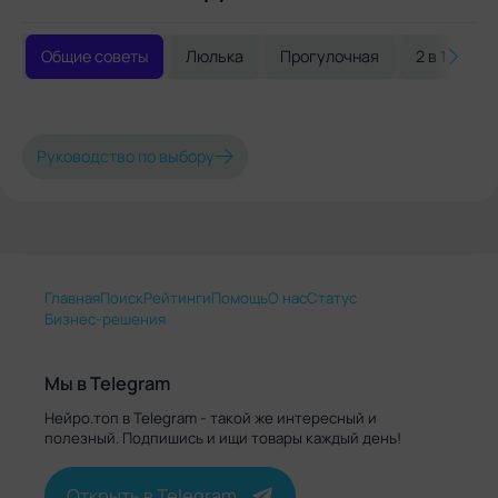
Общие советы
Люлька
Прогулочная
2 в 1
3 
Руководство по выбору
Главная
Поиск
Рейтинги
Помощь
О нас
Статус
Бизнес-решения
Мы в Telegram
Нейро.топ в Telegram - такой же интересный и
полезный. Подпишись и ищи товары каждый день!
Открыть в Telegram