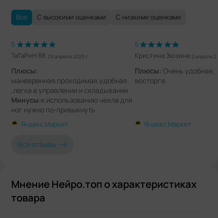
Все
С высокими оценками
С низкими оценками
5
5
ТаТаРиН 88
Кристина Зюзина
25 апреля 2025 г.
2 апреля 20
Плюсы:
Плюсы:
Очень удобная, я
маневренная,проходимая,удобная
восторге.
,легка в управлении и складывании.
Минусы:
к использованию чехла для
ног нужно по-привыкнуть
Комментарии:
за свои деньги
Яндекс.Маркет
Яндекс.Маркет
просто топ
Все отзывы
Мнение Нейро.топ о характеристиках
товара