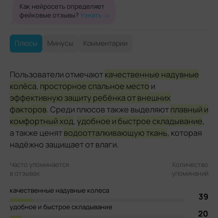
Как нейросеть определяет
фейковые отзывы?
Узнать
Плюсы
Минусы
Комментарии
Пользователи отмечают
качественные надувные
колёса
,
просторное спальное место
и
эффективную защиту ребёнка от внешних
факторов
. Среди плюсов также выделяют
плавный и
комфортный ход
,
удобное и быстрое складывание
,
а также ценят
водоотталкивающую ткань
, которая
надёжно защищает от влаги.
Часто упоминается
Количество
в отзывах
упоминаний
качественные надувные колеса
39
удобное и быстрое складывание
20