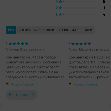
3
5
2
1
1
4
Все
С высокими оценками
С низкими оценками
5
5
Алексей Зуев
Антон Мамонтов
16 мая 2025 г.
14 мая 2025 
Комментарии:
Жара в городе
Комментарии:
На даче с
бывает невыносимой, особенно в
другое дело. Как солнце
бетонной коробке. Этот агрегат
сразу включаю.Через ми
реально помогает. Включаю на
уже прохладнее станови
среднюю мощность и буквально за
Автоматический режим р
20 минут температура падает до
норм, сам подбирает уро
Яндекс.Маркет
Яндекс.Маркет
комфортной. Охлаждение
ночам ставлю таймер, чт
равномерное, не дует в одну точку.
забыть потом вырубить.
Все отзывы
Влажность в комнате тоже
сам уходит вместе с те
снижается, особенно это ощущается
воздухом, это прям удоб
когда на улице душно. Пульт
капает, не течет, не пар