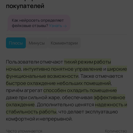
покупателей
Как нейросеть определяет
фейковые отзывы?
Узнать
Плюсы
Минусы
Комментарии
Пользователи отмечают
тихий режим работы
ночью
,
интуитивно понятное управление
и
широкие
функциональные возможности
. Также отмечается
быстрое охлаждение небольших помещений
,
причём агрегат
способен охладить помещение
даже при сильной жаре, обеспечивая
эффективное
охлаждение
. Дополнительно ценятся
надежность и
стабильность работы
, что делает эксплуатацию
комфортной и непрерывной.
Часто упоминается
Количество