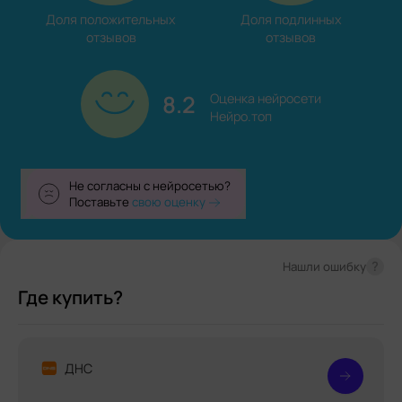
Доля положительных

Доля подлинных

отзывов
отзывов
8.2
Оценка нейросети

Нейро.топ
Не согласны с нейросетью?
Поставьте
свою оценку
?
Нашли ошибку
Где купить?
ДНС