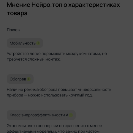
работает без сбоев. Ничего не
минут 15-ти работы в ко
Мнение Нейро.топ о характеристиках
протекает, конденсат выводится
совсем другой климат, н
товара
нормально. Даже в 30-градусную
вообще. Проверен на те
жару справляется. В режиме
+34, справился. Окна от
вентиляции, осушения и обогрева
приходится, и так свежо
Плюсы
тоже пользуемся, но гораздо реже.
довольна, что им можно 
теперь другие обогреват
даче не нужны. Главное, 
Мобильность
+
барахлит и работает ровн
Устройство легко перемещать между комнатами, не
подвисает и не перезапу
требуется сложный монтаж.
сам.
Обогрев
+
Наличие режима обогрева повышает универсальность
прибора — можно использовать круглый год.
Класс энергоэффективности A
+
Экономия электроэнергии по сравнению с менее
эффективными моделями, что важно при частом