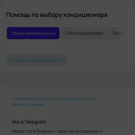
Помощь по выбору кондиционера
Общие рекомендации
Тип кондиционера
Режимы р
Руководство по выбору
Главная
Поиск
Рейтинги
Помощь
О нас
Статус
Бизнес-решения
Мы в Telegram
Нейро.топ в Telegram - такой же интересный и