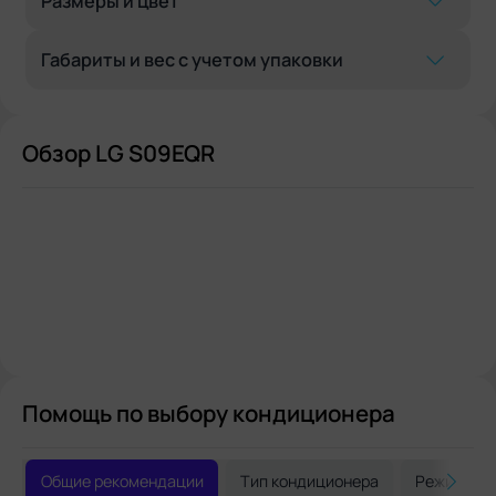
Размеры и цвет
Габариты и вес с учетом упаковки
Обзор LG S09EQR
Помощь по выбору кондиционера
Общие рекомендации
Тип кондиционера
Режимы р