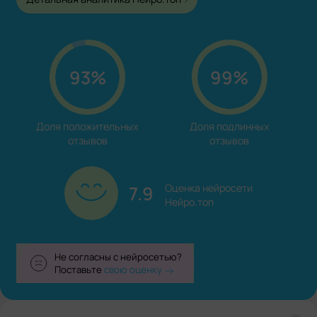
93%
99%
Доля положительных

Доля подлинных

отзывов
отзывов
7.9
Оценка нейросети

Нейро.топ
Не согласны с нейросетью?
Поставьте
свою оценку