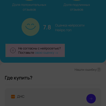
Доля положительных

Доля подлинных

отзывов
отзывов
7.8
Оценка нейросети

Нейро.топ
Не согласны с нейросетью?
Поставьте
свою оценку
?
Нашли ошибку
Где купить?
ДНС