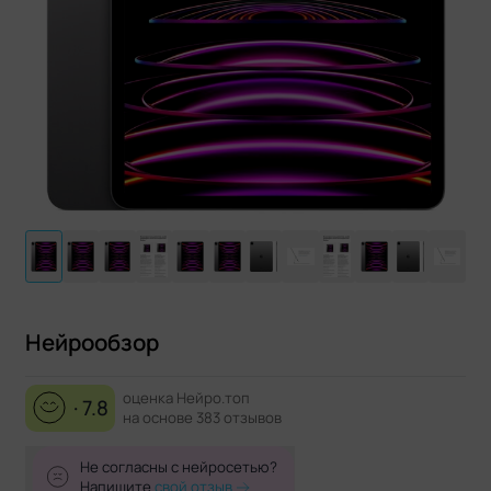
Нейрообзор
оценка Нейро.топ
· 7.8
на основе 383 отзывов
Не согласны с нейросетью?
Напишите
свой отзыв