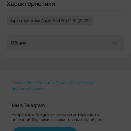
"костыль" и много чего 
Характеристики
не сделать. ПО, к сожал
от ноутбучных версий. В 
использую как второй мо
Характеристики Apple iPad Pro 12.9” (2022)
MacBook Pro 14 M1 + отде
посмотреть + как рисова
Однозначно не стоит сво
и альтернатив, толком, н
Общие
Главная
Поиск
Рейтинги
Помощь
О нас
Статус
Бизнес-решения
Мы в Telegram
Нейро.топ в Telegram - такой же интересный и
полезный. Подпишись и ищи товары каждый день!