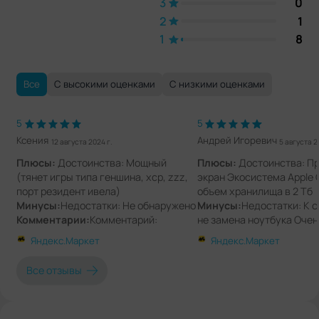
3
0
2
1
1
8
Все
С высокими оценками
С низкими оценками
5
5
Ксения
Андрей Игоревич
12 августа 2024 г.
5 августа 2
Плюсы:
Достоинства: Мощный
Плюсы:
Достоинства: П
(тянет игры типа геншина, хср, zzz,
экран Экосистема Apple
порт резидент ивела)
объем хранилища в 2 Тб
Минусы:
Недостатки: Не обнаружено
Минусы:
Недостатки: К 
Комментарии:
Комментарий:
не замена ноутбука Оче
Отличный планшет, соответствует
вместе с клавиатурой Оч
Яндекс.Маркет
Яндекс.Маркет
ожиданиям
батарея
Комментарии:
Коммента
Все отзывы
как попытку заменить ноу
сожалению так это не ра
Получается очень дорог