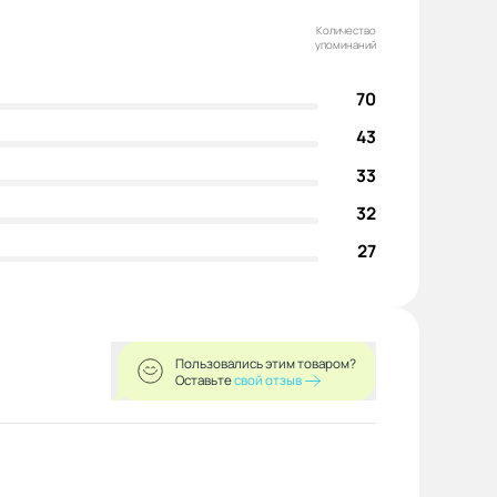
Количество
упоминаний
70
43
33
32
27
Пользовались этим товаром?
Оставьте
свой отзыв