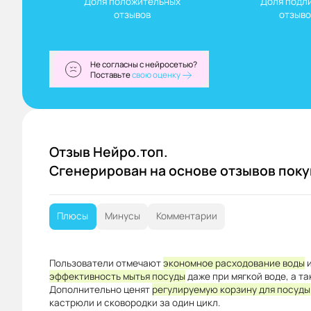
Доля положительных

Доля подли
отзывов
отзыво
Не согласны с нейросетью?
Поставьте
свою оценку
Отзыв Нейро.топ.
Сгенерирован на основе отзывов пок
Плюсы
Минусы
Комментарии
Пользователи отмечают
экономное расходование воды
эффективность мытья посуды
даже при мягкой воде, а та
Дополнительно ценят
регулируемую корзину для посуды
кастрюли и сковородки за один цикл.