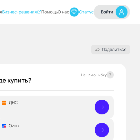
я
Бизнес-решения
Помощь
О нас
Статус
Войти
Поделиться
?
Нашли ошибку
де купить?
ДНС
Ozon