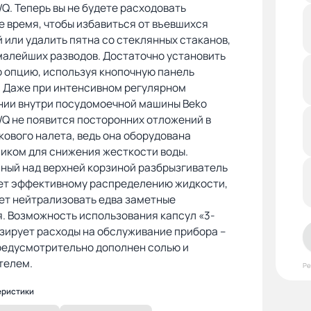
. Теперь вы не будете расходовать
 время, чтобы избавиться от въевшихся
 или удалить пятна со стеклянных стаканов,
малейших разводов. Достаточно установить
 опцию, используя кнопочную панель
. Даже при интенсивном регулярном
нии внутри посудомоечной машины Beko
Q не появится посторонних отложений в
кового налета, ведь она оборудована
иком для снижения жесткости воды.
ный над верхней корзиной разбрызгиватель
ет эффективному распределению жидкости,
ет нейтрализовать едва заметные
. Возможность использования капсул «3-
зирует расходы на обслуживание прибора –
редусмотрительно дополнен солью и
телем.
Р
еристики