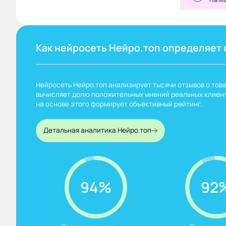
Как нейросеть Нейро.топ определяет 
Нейросеть Нейро.топ анализирует тысячи отзывов о това
вычисляет долю положительных мнений реальных клиент
на основе этого формирует объективный рейтинг.
Детальная аналитика Нейро.топ
94%
92