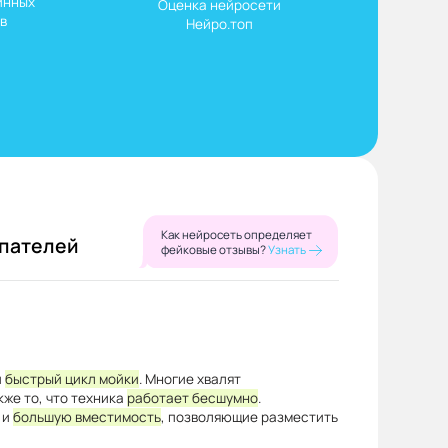
нных

Оценка нейросети

в
Нейро.топ
Как нейросеть определяет
упателей
фейковые отзывы?
Узнать
и
быстрый цикл мойки
. Многие хвалят
кже то, что техника
работает бесшумно
.
и
большую вместимость
, позволяющие разместить