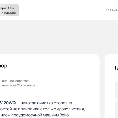
три ТОПы
Главна
их товаров
зор
Г
оценка Нейро.топ
на основе 279 отзывов
26120WQ
— никогда очистка столовых
остей не приносила столько удовольствия,
лением посудомоечной машины Beko