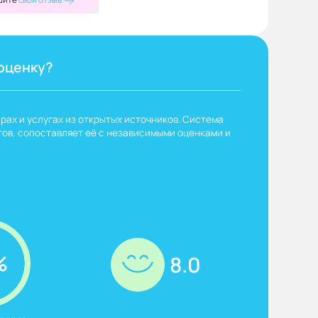
оценку?
рах и услугах из открытых источников. Система
ов, сопоставляет её с независимыми оценками и
%
8.0