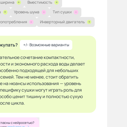
 ширина
+
Вместимость
+
ы
+
Уровень шума
-
Тип сушки
-
гопотребления
-
Инверторный двигатель
+
окупать?
+/- Возможные варианты
ательное сочетание компактности,
ости и экономного расхода воды делает
особенно подходящей для небольших
 семей. Тем не менее, стоит обратить
е на нюансы использования — уровень
специфику сушки могут играть роль для
 особо ценит тишину и полностью сухую
после цикла.
гласны с нейросетью?
шите
свой отзыв