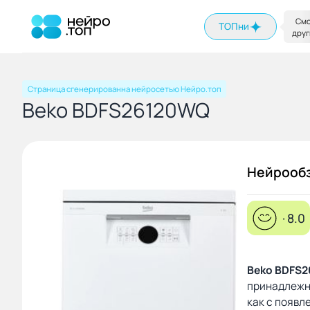
На главную
Смо
ТОПни
друг
Страница сгенерированна нейросетью Нейро.топ
Beko BDFS26120WQ
Нейрооб
· 8.0
Beko BDFS
принадлежн
как с появ