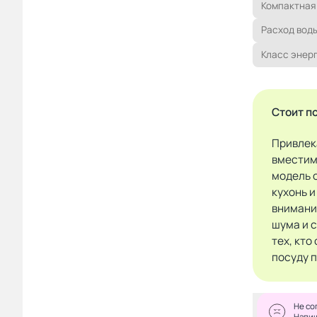
Компактная
Расход вод
Класс энер
Стоит п
Привлек
вместим
модель 
кухонь и
внимани
шума и 
тех, кто
посуду 
Не со
Напи