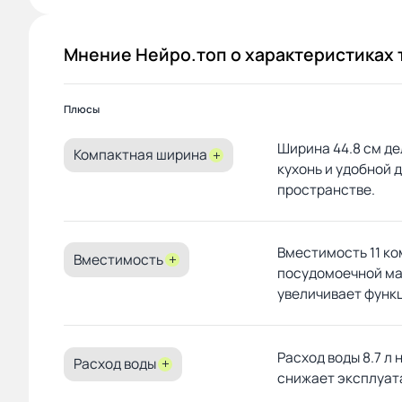
Комментарии:
Советую покупайте
не пожалеете. До этого была фирма
Вирпул взял по акции со скидкой
Мнение Нейро.топ о характеристиках 
это была первая посудомойка и
наверное ей за это всё
прощалось,а ломалась она часто
хотя ремонт не значительый был и
Плюсы
устранялись всё своими руками
Ширина 44.8 см д
Компактная ширина
+
кухонь и удобной
пространстве.
Вместимость 11 к
Вместимость
+
посудомоечной ма
увеличивает функ
Расход воды 8.7 л 
Расход воды
+
снижает эксплуат