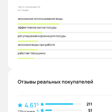
Часто упоминается
в отзывах
экономное использование воды
эффективное мытье посуды
регулируемая корзина для посуды
экономия воды при работе
работает бесшумно
Отзывы реальных покупателей
4.61
5
211
4
51
279 отзывов