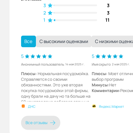
3
3
2
3
1
11
Все
С высокими оценками
С низкими оцен
5
5
Анонимный пользователь
Имя скрыто
14 мая 2025 г.
2 мая 2025 г.
Плюсы:
Нормальная посудомойка.
Плюсы:
Моет отличн
Справляется со своими
выбор программ
обязанностями. Это уже вторая
Минусы:
Нет
покупка посудомойки этой фирмы,
Комментарии:
Реком
одну брали на дачу но та больше на
60 кажется тоже работает отлично
ДНС
Яндекс.Маркет
только для нас один недостаток
моет только жидкостью нет
возможности использовать моющие
Все отзывы
таблетки
Минусы:
Нет