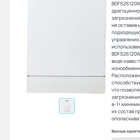
BDFS26120WQ
драгоценное
загрязнений
не оставив 
подходящую
управления
использова
BDFS26120W
виде извест
ионообменн
Расположен
способству
что позволя
загрязнения
в-1» миними
их состав п
ополаскива
Важные характ