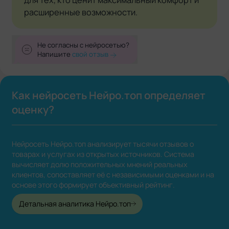
расширенные возможности.
Не согласны с нейросетью?
Напишите
свой отзыв
Как нейросеть Нейро.топ определяет
оценку?
Нейросеть Нейро.топ анализирует тысячи отзывов о
товарах и услугах из открытых источников. Система
вычисляет долю положительных мнений реальных
клиентов, сопоставляет её с независимыми оценками и на
основе этого формирует объективный рейтинг.
Детальная аналитика Нейро.топ