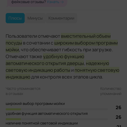
фейковые отзывы?
Узнать
Плюсы
Минусы
Комментарии
Пользователи отмечают
вместительный объем
посуды
в сочетании с
широким выбором программ
мойки
, что обеспечивает гибкость при загрузке.
Отмечают также
удобную функцию
автоматического открытия дверцы
,
надежную
световую индикацию работы
и
понятную световую
индикацию
для контроля всех этапов цикла.
Часто упоминается
Количество
в отзывах
упоминаний
широкий выбор программ мойки
26
удобная функция автоматического открытия
26
наличие понятной световой индикации
21