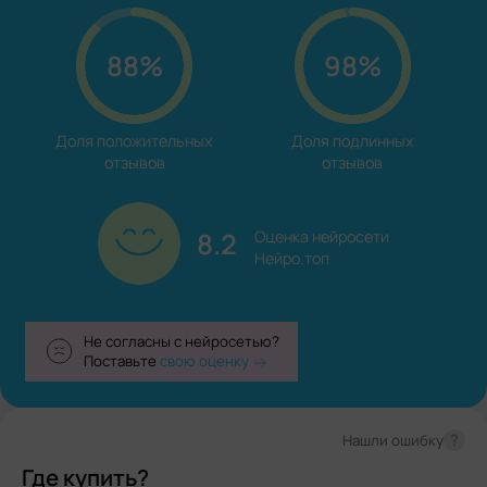
88%
98%
Доля положительных

Доля подлинных

отзывов
отзывов
8.2
Оценка нейросети

Нейро.топ
Не согласны с нейросетью?
Поставьте
свою оценку
?
Нашли ошибку
Где купить?