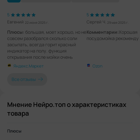
5
5
Евгений
Сергей Ч.
22 июня 2025 г.
29 мая 2025 г.
Плюсы:
большая, моет хорошо, но не
Комментарии:
Хорошая
совсем разобрался сколько соли
посудомойка рекоменду
засыпать, всегда горит красный
индикатор на полу. функция
открывания после мойки очень
нравится.
Яндекс.Маркет
Ozon
Минусы:
не выявлено
Все отзывы
Мнение Нейро.топ о характеристиках
товара
Плюсы