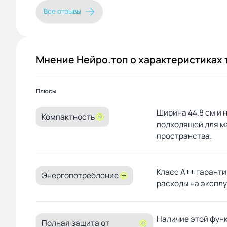
Отлично моет даже самую грязную
любые види посуды. 
Все отзывы
посуду и после гречки в том числе)
приборов удобная, е
После мытья не остаётся
разложить, чтобы вс
посторонних запахов. Есть функция
разместить
самоочистки фильтров.
Мнение Нейро.топ о характеристиках 
Плюсы
Ширина 44.8 см и
Компактность
+
подходящей для м
пространства.
Класс A++ гарант
Энергопотребление
+
расходы на экспл
Наличие этой фун
Полная защита от
+