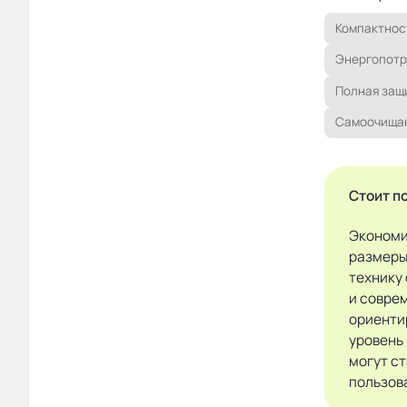
Компактнос
Энергопот
Полная защ
Самоочища
Стоит п
Экономи
размеры
технику
и совре
ориентир
уровень
могут с
пользов