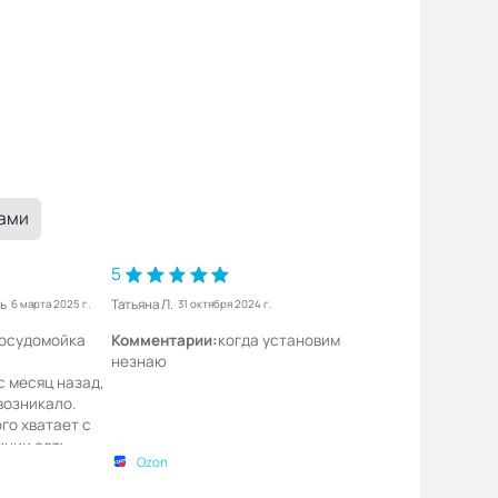
ками
5
ь
Татьяна Л.
6 марта 2025 г.
31 октября 2024 г.
осудомойка
Комментарии:
когда установим
незнаю
с месяц назад,
возникало.
го хватает с
кции есть.
Ozon
 семь
рамм под