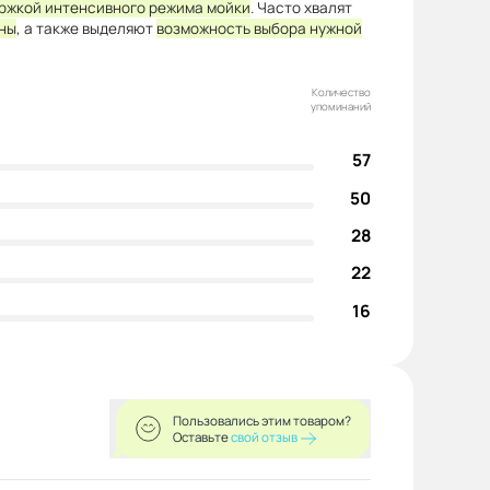
ржкой интенсивного режима мойки
. Часто хвалят
ны
, а также выделяют
возможность выбора нужной
Количество
упоминаний
57
50
28
22
16
Пользовались этим товаром?
Оставьте
свой отзыв