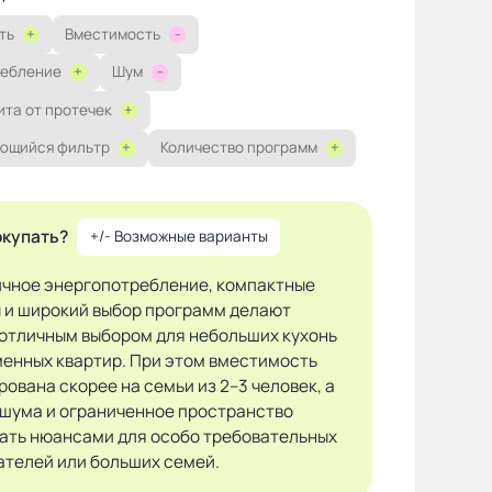
ть
+
Вместимость
-
ребление
+
Шум
-
ита от протечек
+
ющийся фильтр
+
Количество программ
+
окупать?
+/- Возможные варианты
чное энергопотребление, компактные
 и широкий выбор программ делают
 отличным выбором для небольших кухонь
менных квартир. При этом вместимость
ована скорее на семьи из 2–3 человек, а
 шума и ограниченное пространство
тать нюансами для особо требовательных
ателей или больших семей.