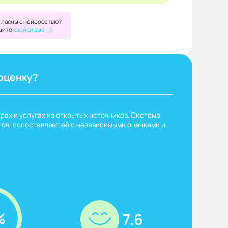
гласны с нейросетью?
шите
свой отзыв
оценку?
рах и услугах из открытых источников. Система
ов, сопоставляет её с независимыми оценками и
%
7.6