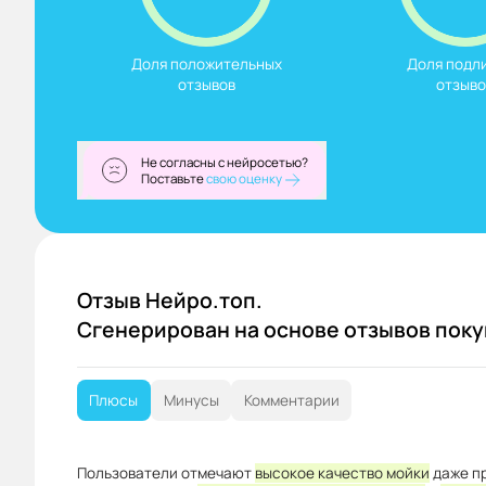
Доля положительных

Доля подли
отзывов
отзыво
Не согласны с нейросетью?
Поставьте
свою оценку
Отзыв Нейро.топ.
Сгенерирован на основе отзывов пок
Плюсы
Минусы
Комментарии
Пользователи отмечают
высокое качество мойки
даже пр