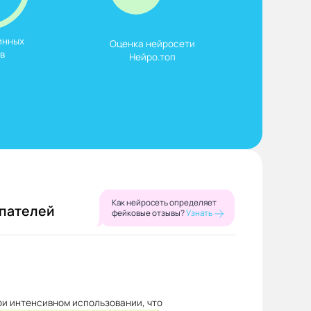
нных

Оценка нейросети

в
Нейро.топ
Как нейросеть определяет
упателей
фейковые отзывы?
Узнать
и интенсивном использовании, что