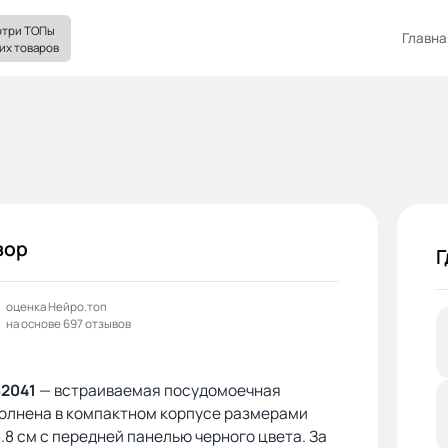
три ТОПы
Главна
их товаров
зор
Г
оценка Нейро.топ
на основе 697 отзывов
52041
— встраиваемая посудомоечная
олнена в компактном корпусе размерами
5.8 см с передней панелью черного цвета. За