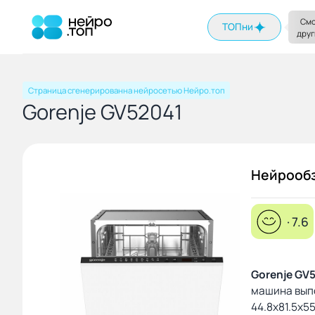
На главную
Смо
ТОПни
друг
Страница сгенерированна нейросетью Нейро.топ
Gorenje GV52041
Нейрооб
· 7.6
Gorenje GV
машина вып
44.8x81.5x5