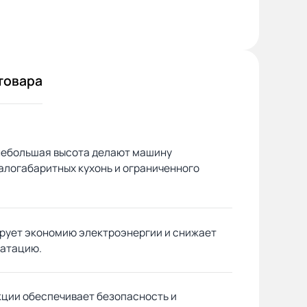
Корзинка для
е можно
е как надо
товара
 небольшая высота делают машину
алогабаритных кухонь и ограниченного
ирует экономию электроэнергии и снижает
уатацию.
кции обеспечивает безопасность и