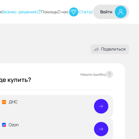
я
Бизнес-решения
Помощь
О нас
Статус
Войти
Поделиться
?
Нашли ошибку
де купить?
ДНС
Ozon