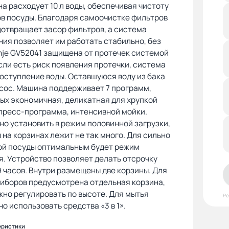
на расходует 10 л воды, обеспечивая чистоту
в посуды. Благодаря самоочистке фильтров
отвращает засор фильтров, а система
ия позволяет им работать стабильно, без
nje GV52041 защищена от протечек системой
сли есть риск появления протечки, система
оступление воды. Оставшуюся воду из бака
сос. Машина поддерживает 7 программ,
ых экономичная, деликатная для хрупкой
пресс-программа, интенсивной мойки.
о установить в режим половинной загрузки,
 на корзинах лежит не так много. Для сильно
ой посуды оптимальным будет режим
. Устройство позволяет делать отсрочку
9 часов. Внутри размещены две корзины. Для
риборов предусмотрена отдельная корзина,
но регулировать по высоте. Для мытья
Р
о использовать средства «3 в 1».
еристики