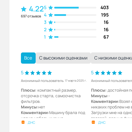
4.22
5
403
4
195
697 отзывов
3
16
2
16
1
67
Все
С высокими оценками
С низкими оцен
5
5
Анонимный пользователь
Анонимный пользовател
17 марта 2025 г.
Плюсы:
компактный размер,
Плюсы:
достойная п
отсрочка старта, самоочистка
Минусы:
-
фильтров.
Комментарии:
Вззял 
Минусы:
нет
никаких проблем не 
Комментарии:
Машину брала под
Загрузки мне на одно
новую мебель именно
головой, разные фун
ДНС
ДНС
встраиваемую. Компактная, в
Защита от протечек,
небольшую квартиру прям отлично!
разнообразных прог