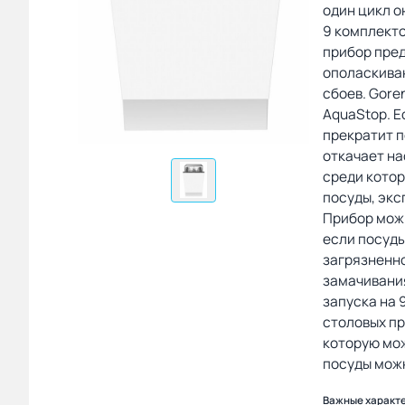
один цикл о
9 комплекто
прибор пред
ополаскиван
сбоев. Gore
AquaStop. Е
прекратит п
откачает на
среди котор
посуды, экс
Прибор можн
если посуды
загрязненн
замачивания
запуска на 
столовых п
которую мож
посуды можн
Важные характ