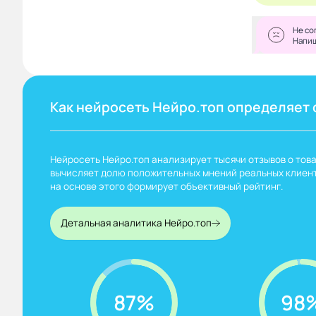
Не со
Напи
Как нейросеть Нейро.топ определяет 
Нейросеть Нейро.топ анализирует тысячи отзывов о това
вычисляет долю положительных мнений реальных клиент
на основе этого формирует объективный рейтинг.
Детальная аналитика Нейро.топ
87%
98