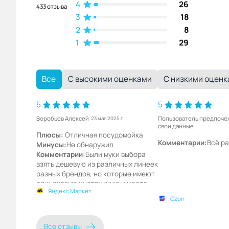
4
26
433 отзыва
3
18
2
8
1
29
Все
С высокими оценками
С низкими оцен
5
5
Воробьев Алексей
Пользователь предпочё
23 мая 2025 г.
свои данные
Плюсы:
Отличная посудомойка
Комментарии:
Всё р
Минусы:
Не обнаружил
Комментарии:
Были муки выбора
взять дешевую из различных линеек
разных брендов, но которые имеют
одинаковую инструкцию и место
Яндекс.Маркет
изготовления - Китай, завод Мидея.
Ozon
Или все таки купить Европу. Взял
европейской сборки Gorenie, все
нравится, моет отлично,
Все отзывы