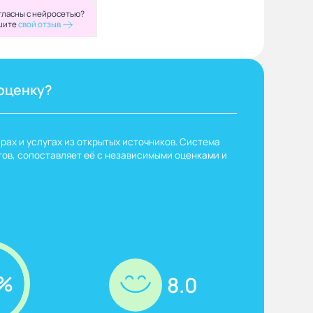
гласны с нейросетью?
шите
свой отзыв
оценку?
рах и услугах из открытых источников. Система
ов, сопоставляет её с независимыми оценками и
%
8.0