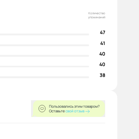
Количество
упоминаний
47
41
40
40
38
Пользовались этим товаром?
Оставьте
свой отзыв