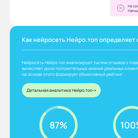
Не со
Напи
Как нейросеть Нейро.топ определяет 
Нейросеть Нейро.топ анализирует тысячи отзывов о това
вычисляет долю положительных мнений реальных клиент
на основе этого формирует объективный рейтинг.
Детальная аналитика Нейро.топ
87%
100