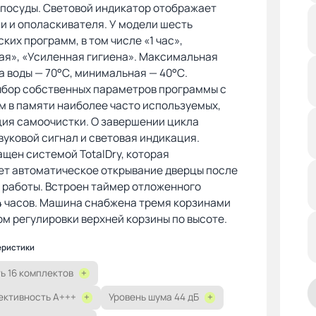
 посуды. Световой индикатор отображает
и и ополаскивателя. У модели шесть
ких программ, в том числе «1 час»,
ая», «Усиленная гигиена». Максимальная
 воды — 70°С, минимальная — 40°С.
ыбор собственных параметров программы с
 в памяти наиболее часто используемых,
ция самоочистки. О завершении цикла
уковой сигнал и световая индикация.
щен системой TotalDry, которая
ет автоматическое открывание дверцы после
 работы. Встроен таймер отложенного
4 часов. Машина снабжена тремя корзинами
м регулировки верхней корзины по высоте.
еристики
ь 16 комплектов
+
ктивность A+++
+
Уровень шума 44 дБ
+