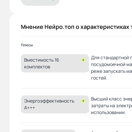
вместительная, не шумная, в общем
не пожалел.
Мнение Нейро.топ о характеристиках 
Плюсы
Для стандартной 
Вместимость 16
+
посудомоечной ма
комплектов
реже запускать м
гостей.
Высший класс эне
Энергоэффективность
+
затраты на элект
A+++
использовании.