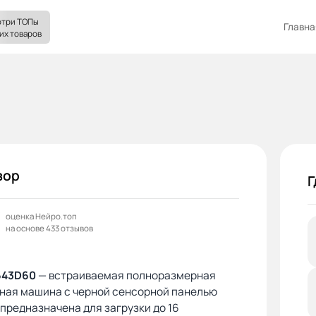
три ТОПы
Главна
их товаров
зор
Г
оценка Нейро.топ
на основе 433 отзывов
643D60
— встраиваемая полноразмерная
ная машина с черной сенсорной панелью
предназначена для загрузки до 16