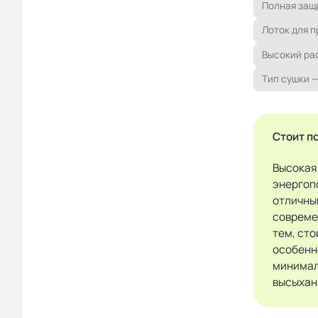
Полная защ
Лоток для п
Высокий рас
Тип сушки 
Стоит п
Высокая
энергоп
отличны
совреме
тем, сто
особенн
минимал
высыхан