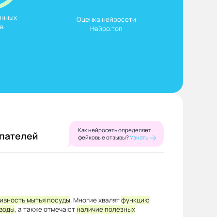
нных

Оценка нейросети

в
Нейро.топ
Как нейросеть определяет
упателей
фейковые отзывы?
Узнать
ивность мытья посуды
. Многие хвалят
функцию
воды
, а также отмечают
наличие полезных