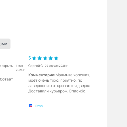
ками
5
л скрыть
Сергей С.
7 мая
29 апреля 2025 г.
2025 г.
Комментарии:
Машинка хорошая,
аботает
моет очень тихо, приятно ,по
завершению открывается дверка.
Доставили курьером. Спасибо.
Ozon