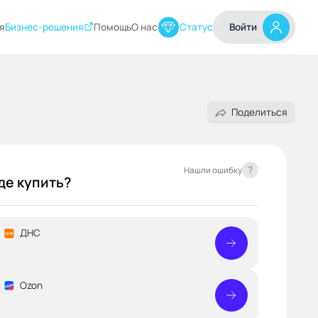
я
Бизнес-решения
Помощь
О нас
Статус
Войти
Поделиться
?
Нашли ошибку
де купить?
ДНС
Ozon