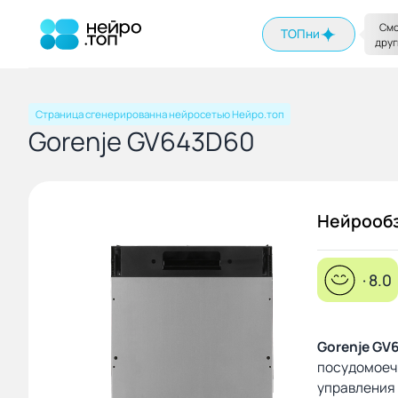
На главную
Смо
ТОПни
друг
Страница сгенерированна нейросетью Нейро.топ
Gorenje GV643D60
Нейрооб
· 8.0
Gorenje GV
посудомоеч
управления 