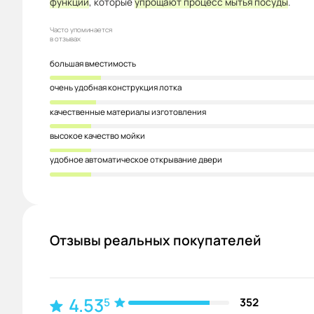
функций
, которые
упрощают процесс мытья посуды
.
Часто упоминается
в отзывах
большая вместимость
очень удобная конструкция лотка
качественные материалы изготовления
высокое качество мойки
удобное автоматическое открывание двери
Отзывы реальных покупателей
4.53
5
352