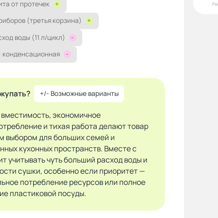
ита от протечек
+
Р
риборов (третья корзина)
+
ход воды (11 л/цикл)
-
— конденсационная
-
окупать?
+/- Возможные варианты
 вместимость, экономичное
отребление и тихая работа делают товар
м выбором для больших семей и
нных кухонных пространств. Вместе с
ит учитывать чуть больший расход воды и
ости сушки, особенно если приоритет —
ьное потребление ресурсов или полное
ие пластиковой посуды.