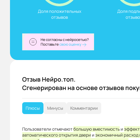
Доля положительных

Доля подли
отзывов
отзыво
Не согласны с нейросетью?
Поставьте
свою оценку
Отзыв Нейро.топ.
Сгенерирован на основе отзывов пок
Плюсы
Минусы
Комментарии
Пользователи отмечают
большую вместимость
и
эффект
автоматического открытия двери
и
экономичный расход 