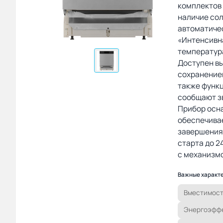
комплектов
наличие сол
автоматичес
«Интенсивн
температура
Доступен в
сохранением
также функ
сообщают зв
Прибор осна
обеспечива
завершения
старта до 2
с механизмо
Важные характ
Вместимост
Энергоэффе