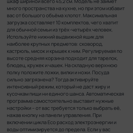
шкаф шириной всего 45,2 см. Модель не займёт
много пространства на кухне, но при этом избавит
вас от большого объёма хлопот. Максимальная
загрузка составляет 10 комплектов, чего хватит
для обычной семьи из трёх-четырёх человек.
Используйте нижний выдвижной ящик для
наиболее крупных предметов: сковород,
кастрюль, мисок и крышек к ним. Регулируемая по
высоте средняя корзина подходит для тарелок,
блюдец, кружек и чашек. На складную верхнюю
полку положите ложки, вилки и ножи. Посуда
сильно загрязнена? Тогда активируйте
интенсивный режим, который не даст жиру и
кусочкам пищи ни единого шанса. Автоматическая
программа самостоятельно выставит нужные
настройки – от вас требуется только выбрать её,
нажав кнопку на панели управления. При
включении цикла Eco расход электроэнергии и
воды оптимизируется до предела. Если у вас