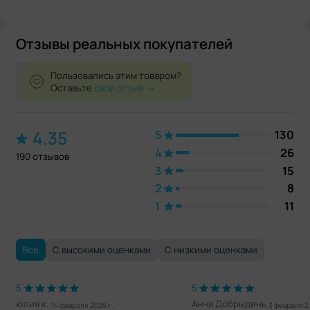
Отзывы реальных покупателей
Пользовались этим товаром?
Оставьте
свой отзыв
4.35
5
130
4
26
190 отзывов
3
15
2
8
1
11
Все
С высокими оценками
С низкими оценками
5
5
юлия к.
Анна Добрыдень
14 февраля 2025 г.
3 февраля 2