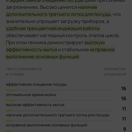
и
эффективное очищение посуды
даже при сильных
загрязнениях. Высоко ценится
наличие
дополнительного третьего лотка для посуды
, что
значительно упрощает загрузку приборов, а
удобная трехцветная индикация работы
обеспечивает наглядный контроль этапов цикла.
При этом техника демонстрирует
высокую
эффективность мытья
и стабильное
исправное
выполнение основных функций
.
Часто упоминается
Количество
в отзывах
упоминаний
эффективное очищение посуды
16
оптимальное время мойки
16
высокая эффективность мытья
11
наличие дополнительного третьего лотка для посуды
11
исправное выполнение основных функций
9