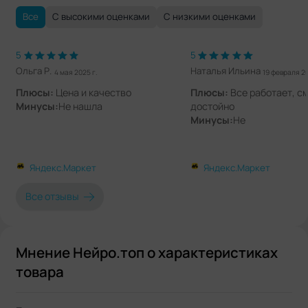
Все
С высокими оценками
С низкими оценками
5
5
Ольга Р.
Наталья Ильина
4 мая 2025 г.
19 февраля 20
Плюсы:
Цена и качество
Плюсы:
Все работает, с
Минусы:
Не нашла
достойно
Минусы:
Не
Яндекс.Маркет
Яндекс.Маркет
Все отзывы
Мнение Нейро.топ о характеристиках
товара