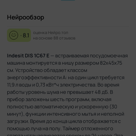
Нейрообзор
оценка Нейро.топ
· 8.1
на основе 88 отзывов
Indesit DIS 1C67 E
— встраиваемая посудомоечная
машина монтируется в нишу размером 82х45х75
см. Устройство обладает классом
энергоэффективности А: на один цикл требуется
11,9 л воды и 0,73 кВт*ч электричества. Во время
работы уровень шума не превышает 48 дБ. В
прибор заложены шесть программ, включая
полностью автоматическую и ускоренную (30
минут), функции интенсивного мытья и неполной
загрузки. Время до конца цикла отображается с
помощью луча на полу. Таймер отложенного
старта устанавливается сроком до 24 часов. Эта