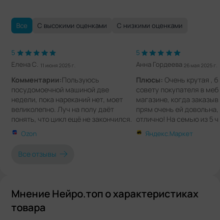
Все
С высокими оценками
С низкими оценками
5
5
Елена С.
Анна Гордеева
11 июня 2025 г.
26 мая 2025 г.
Комментарии:
Пользуюсь
Плюсы:
Очень крутая , б
посудомоечной машиной две
совету покупателя в ме
недели, пока нареканий нет, моет
магазине, когда заказыв
великолепно. Луч на полу даёт
прям очень ей довольна,
понять, что цикл ещё не закончился.
отлично! На семью из 5 ч
Вместительности мне хватает,
помещается. Я очень ре
Ozon
Яндекс.Маркет
семья из 4-х человек.
Как мама с тремя детьми
спасение. Ночью включил
Все отзывы
она очень тихо. Утром вс
чистое. Ты свободна...
Мнение Нейро.топ о характеристиках
товара