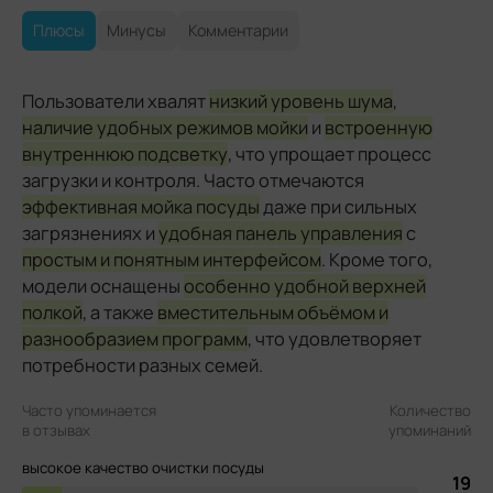
Плюсы
Минусы
Комментарии
Пользователи хвалят
низкий уровень шума
,
наличие удобных режимов мойки
и
встроенную
внутреннюю подсветку
, что упрощает процесс
загрузки и контроля. Часто отмечаются
эффективная мойка посуды
даже при сильных
загрязнениях и
удобная панель управления
с
простым и понятным интерфейсом
. Кроме того,
модели оснащены
особенно удобной верхней
полкой
, а также
вместительным объёмом и
разнообразием программ
, что удовлетворяет
потребности разных семей.
Часто упоминается
Количество
в отзывах
упоминаний
высокое качество очистки посуды
19