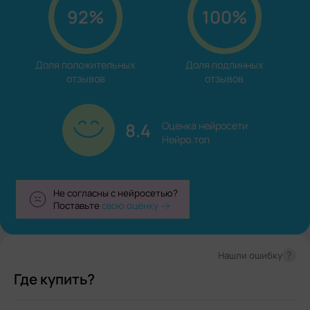
92%
100%
Доля положительных

Доля подлинных

отзывов
отзывов
8.4
Оценка нейросети

Нейро.топ
Не согласны с нейросетью?
Поставьте
свою оценку
?
Нашли ошибку
Где купить?