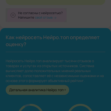
Не согласны с нейросетью?
Напишите
свой отзыв
Как нейросеть Нейро.топ определяет
оценку?
Нейросеть Нейро.топ анализирует тысячи отзывов о
товарах и услугах из открытых источников. Система
вычисляет долю положительных мнений реальных
клиентов, сопоставляет её с независимыми оценками и на
основе этого формирует объективный рейтинг.
Детальная аналитика Нейро.топ