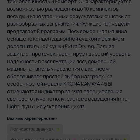
технологичность и комфорт. Она характеризуется
возможностью размещения до 10 комплектов
посуды и качественными результатами очистки от
разнообразных загрязнений. Функционал модели
предлагает 8 программ. Посудомоечная машина
оснащена конденсационной сушкой и режимом
дополнительной сушки Extra Drying. Полная
защита от протечек гарантирует высокий уровень
надежности в эксплуатации посудомоечной
машины, а панель управления с дисплеем
обеспечивает простой выбор настроек. Из
особенностей модели KRONA KAMAYA 45 BI
отмечаются индикатор за счет проецирования
светового луча на полу, система освещения Inner
Light, функция ускорения цикла.
Важные характеристики
Полновстраиваемая
+
Вместимость 10 комплектов
-
Расход воды 8.5 л
+