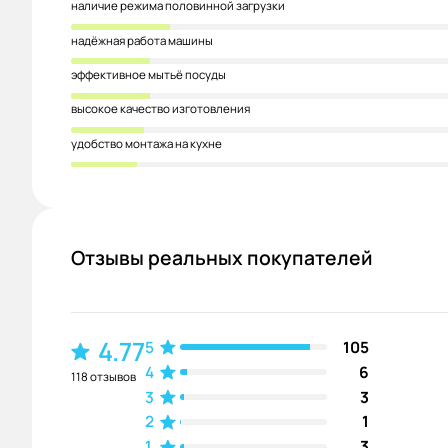
наличие режима половинной загрузки
надёжная работа машины
эффективное мытьё посуды
высокое качество изготовления
удобство монтажа на кухне
Отзывы реальных покупателей
4.77
5
105
4
6
118 отзывов
3
3
2
1
1
3