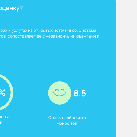
оценку?
рах и услугах из открытых источников. Система
ов, сопоставляет её с независимыми оценками и
%
8.5
нных

Оценка нейросети

в
Нейро.топ