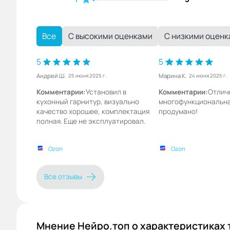
Все
С высокими оценками
С низкими оцен
5
5
Андрей Ш.
Марина К.
25 июня 2025 г.
24 июня 2025 г.
Комментарии:
Установил в
Комментарии:
Отличн
кухонный гарнитур, визуально
многофункциональная
качество хорошее, комплектация
продумано!
полная. Еще не эксплуатировал.
Ozon
Ozon
Все отзывы
Мнение Нейро.топ о характеристиках 