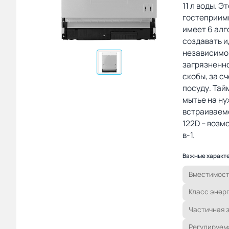
11 л воды. 
гостеприимн
имеет 6 алг
создавать и
независимо 
загрязненн
скобы, за с
посуду. Тай
мытье на ну
встраиваем
122D – возм
в-1.
Важные характ
Вместимост
Класс энер
Частичная 
Регулируем