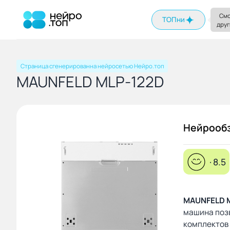
На главную
Смо
ТОПни
друг
Страница сгенерированна нейросетью Нейро.топ
MAUNFELD MLP-122D
Нейрооб
· 8.5
MAUNFELD 
машина позв
комплектов