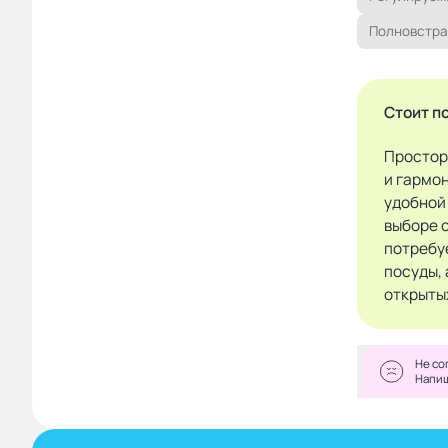
Полновстра
Стоит п
Простор
и гармо
удобной
выборе 
потребу
посуды, 
открыты
Не со
Напи