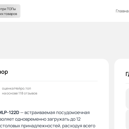
три ТОПы
Главна
их товаров
зор
Г
оценка Нейро.топ
на основе 118 отзывов
MLP-122D
— встраиваемая посудомоечная
оляет одновременно загружать до 12
 столовых принадлежностей, расходуя всего