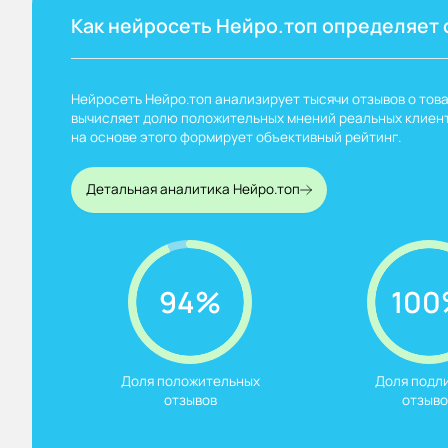
Как нейросеть Нейро.топ определяет 
Нейросеть Нейро.топ анализирует тысячи отзывов о това
вычисляет долю положительных мнений реальных клиент
на основе этого формирует объективный рейтинг.
Детальная аналитика Нейро.топ
94%
100
Доля положительных

Доля подли
отзывов
отзыво