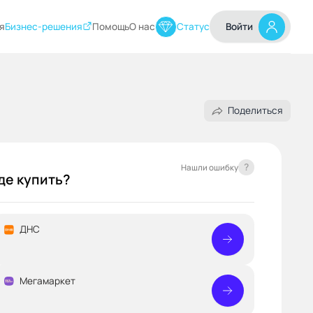
я
Бизнес-решения
Помощь
О нас
Статус
Войти
Поделиться
?
Нашли ошибку
де купить?
ДНС
Мегамаркет