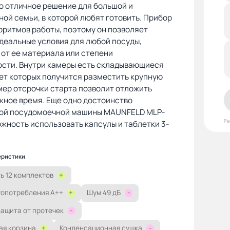
Это отличное решение для большой и
ой семьи, в которой любят готовить. Прибор
оритмов работы, поэтому он позволяет
деальные условия для любой посуды,
от ее материала или степени
ости. Внутри камеры есть складывающиеся
чет которых получится разместить крупную
мер отсрочки старта позволит отложить
жное время. Еще одно достоинство
ой посудомоечной машины MAUNFELD MLP-
Р
ожность использовать капсулы и таблетки 3-
еристики
ь 12 комплектов
+
гопотребления A++
+
Шум 49 дБ
-
защита от протечек
-
ая корзина
+
Конденсационная сушка
-