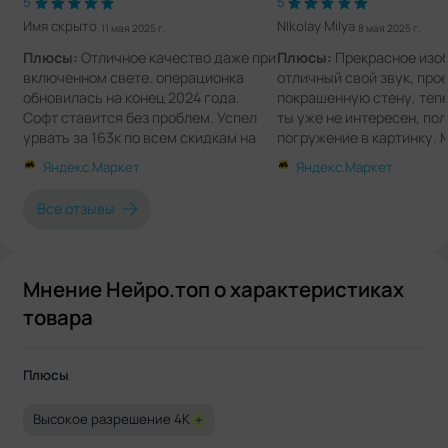
5
5
Имя скрыто
NIkolay Milya
11 мая 2025 г.
8 мая 2025 г.
Плюсы:
Отличное качество даже при
Плюсы:
Прекрасное изо
включенном свете. операционка
отличный свой звук, про
обновилась на конец 2024 года.
покрашенную стену, тепе
Софт ставится без проблем. Успел
ты уже не интересен, по
урвать за 163к по всем скидкам на
погружение в картинку.
майские. Дороже 170к брать смысла
установить любые прилож
Яндекс.Маркет
Яндекс.Маркет
нет.
прочее, не требует подк
сторонних устройств, ав
Все отзывы
проекции экрана, автом
гасится при возникновен
припятствия.
Минусы:
Дорогой
Мнение Нейро.топ о характеристиках
Комментарии:
Дорогое
товара
удовольствие, но стоит с
После первого же испол
забываешь про деньги, 
Плюсы
только эмоции.
Высокое разрешение 4K
+