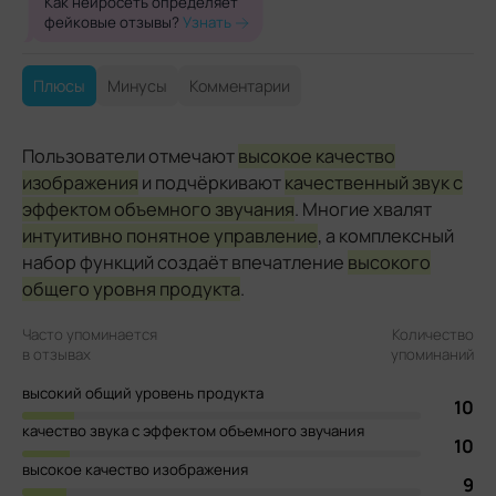
Как нейросеть определяет
фейковые отзывы?
Узнать
Плюсы
Минусы
Комментарии
Пользователи отмечают
высокое качество
изображения
и подчёркивают
качественный звук с
эффектом объемного звучания
. Многие хвалят
интуитивно понятное управление
, а комплексный
набор функций создаёт впечатление
высокого
общего уровня продукта
.
Часто упоминается
Количество
в отзывах
упоминаний
высокий общий уровень продукта
10
качество звука с эффектом объемного звучания
10
высокое качество изображения
9