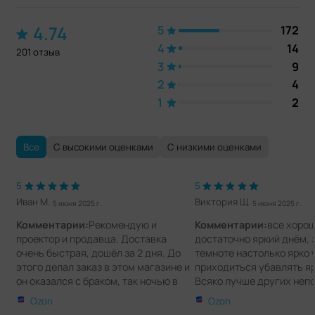
4.74
5
172
4
14
201 отзыв
3
9
2
4
1
2
Все
С высокими оценками
С низкими оценками
5
5
Иван М.
Виктория Щ.
5 июня 2025 г.
5 июня 2025 г.
Комментарии:
Рекомендую и
Комментарии:
все хорош
проектор и продавца. Доставка
достаточно яркий днём, з
очень быстрая, дошёл за 2 дня. До
темноте настолько ярко 
этого делал заказ в этом магазине и
приходиться убавлять яр
он оказался с браком, так ночью в
Всяко лучше других неп
приложении оформил возврат и уже с
проекторов, производит
Ozon
Ozon
самого утра его одобрили. Деньги
заявляют о 11000 люмен.