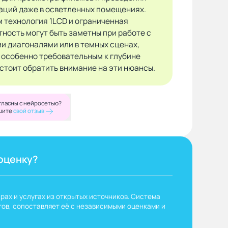
аций даже в осветленных помещениях.
м технология 1LCD и ограниченная
тность могут быть заметны при работе с
и диагоналями или в темных сценах,
 особенно требовательным к глубине
 стоит обратить внимание на эти нюансы.
гласны с нейросетью?
шите
свой отзыв
оценку?
рах и услугах из открытых источников. Система
ов, сопоставляет её с независимыми оценками и