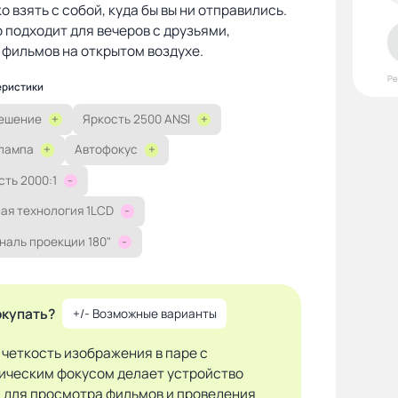
о взять с собой, куда бы вы ни отправились.
 подходит для вечеров с друзьями,
фильмов на открытом воздухе.
Р
еристики
решение
+
Яркость 2500 ANSI
+
 лампа
+
Автофокус
+
ть 2000:1
-
ая технология 1LCD
-
наль проекции 180"
-
окупать?
+/- Возможные варианты
 четкость изображения в паре с
ическим фокусом делает устройство
 для просмотра фильмов и проведения