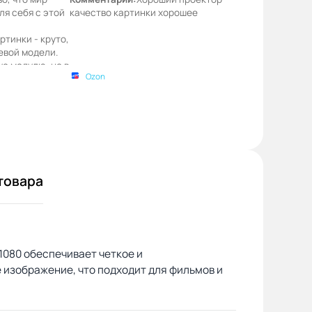
ля себя с этой
качество картинки хорошее
тинки - круто,
шевой модели.
ус модулю, но в
Ozon
Пользуюсь где-
ень.
товара
1080 обеспечивает четкое и
 изображение, что подходит для фильмов и