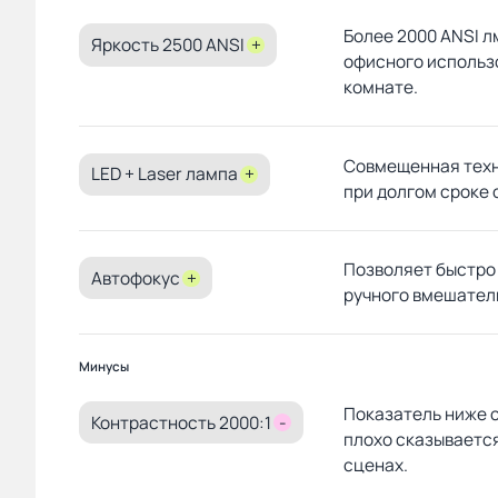
не пробовал.
Более 2000 ANSI л
Яркость 2500 ANSI
+
офисного использ
комнате.
Совмещенная техн
LED + Laser лампа
+
при долгом сроке 
Позволяет быстро
Автофокус
+
ручного вмешатель
Минусы
Показатель ниже 
Контрастность 2000:1
-
плохо сказывается
сценах.