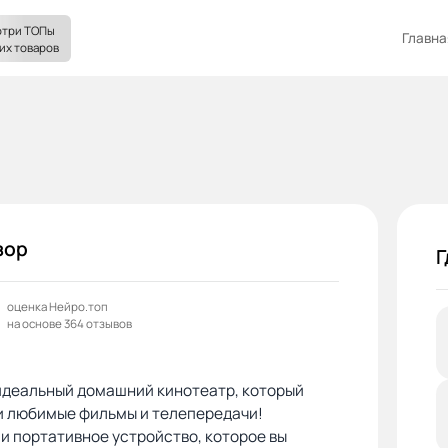
три ТОПы
Главна
их товаров
зор
Г
оценка Нейро.топ
на основе 364 отзывов
идеальный домашний кинотеатр, который
и любимые фильмы и телепередачи!
и портативное устройство, которое вы