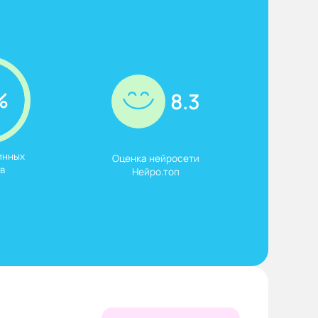
%
8.3
нных

Оценка нейросети

в
Нейро.топ