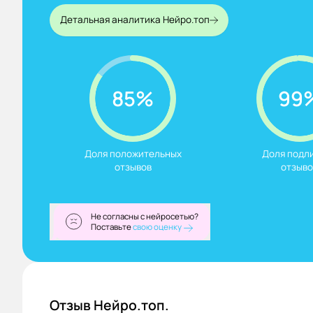
Детальная аналитика Нейро.топ
85%
99
Доля положительных

Доля подли
отзывов
отзыво
Не согласны с нейросетью?
Поставьте
свою оценку
Отзыв Нейро.топ.