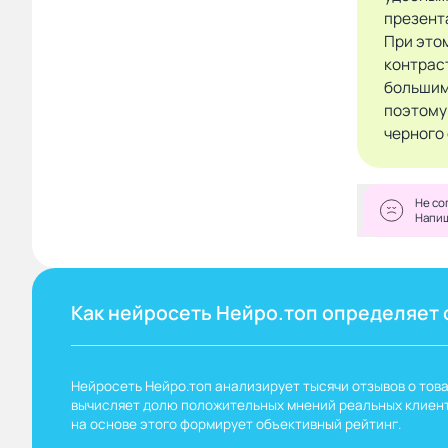
презент
При это
контрас
большим
поэтому
черного
Не со
Напи
Как нейросеть Нейро.топ определяет 
Нейросеть Нейро.топ анализирует тысячи отзывов о това
вычисляет долю положительных мнений реальных клиент
на основе этого формирует объективный рейтинг.