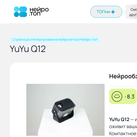
На главную
Смо
ТОПни
друг
Страница сгенерированна нейросетью Нейро.топ
YuYu Q12
Нейрооб
· 8.3
YuYu Q12
— 
оживит ваш
Компактное 