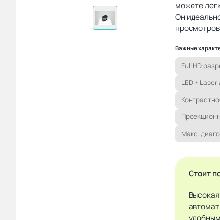
можете легк
Он идеально
просмотров 
Важные характ
Full HD раз
LED + Laser
Контрастнос
Проекционн
Макс. диаго
Стоит п
Высокая
автомат
удобным