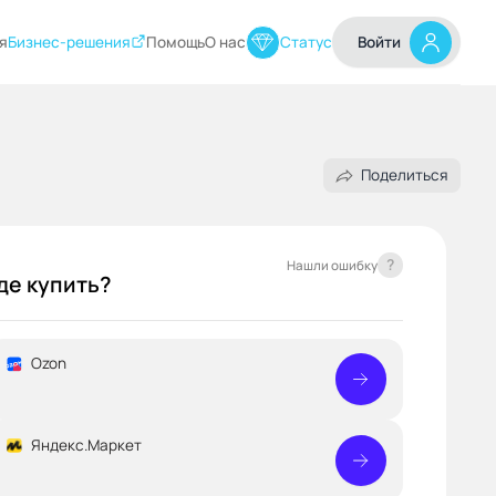
я
Бизнес-решения
Помощь
О нас
Статус
Войти
Поделиться
?
Нашли ошибку
де купить?
Ozon
Яндекс.Маркет