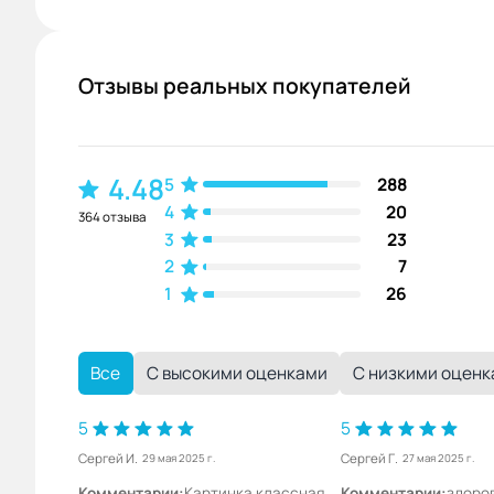
Отзывы реальных покупателей
4.48
5
288
4
20
364 отзыва
3
23
2
7
1
26
Все
С высокими оценками
С низкими оцен
5
5
Сергей И.
Сергей Г.
29 мая 2025 г.
27 мая 2025 г.
Комментарии:
Картинка классная,
Комментарии:
здоров