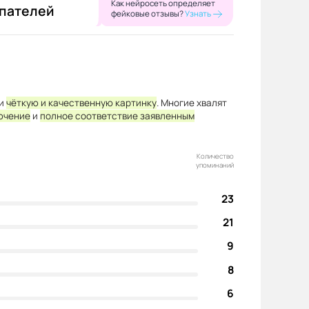
Как нейросеть определяет
упателей
фейковые отзывы?
Узнать
и
чёткую и качественную картинку
. Многие хвалят
ючение
и
полное соответствие заявленным
Количество
упоминаний
23
21
9
8
6