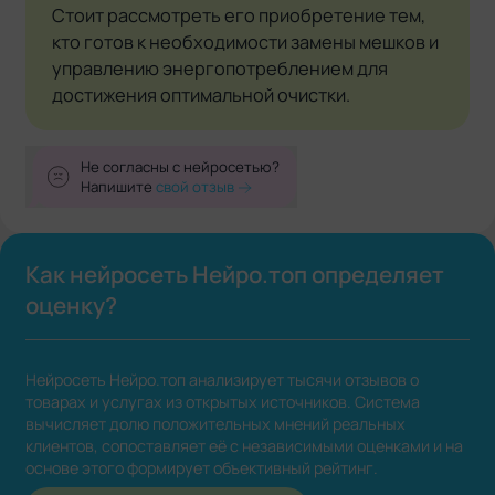
Стоит рассмотреть его приобретение тем,
кто готов к необходимости замены мешков и
управлению энергопотреблением для
достижения оптимальной очистки.
Не согласны с нейросетью?
Напишите
свой отзыв
Как нейросеть Нейро.топ определяет
оценку?
Нейросеть Нейро.топ анализирует тысячи отзывов о
товарах и услугах из открытых источников. Система
вычисляет долю положительных мнений реальных
клиентов, сопоставляет её с независимыми оценками и на
основе этого формирует объективный рейтинг.