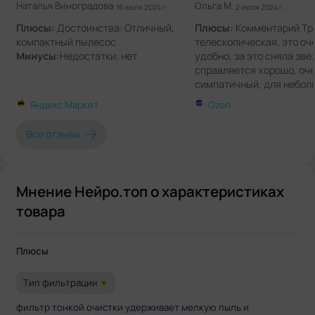
Наталья Виноградова
Ольга М.
16 июля 2024 г.
2 июля 2024 г.
Плюсы:
Достоинства: Отличный,
Плюсы:
Комментарий Тру
компактный пылесос
телескопическая, это оч
Минусы:
Недостатки: нет
удобно, за это сняла зве
справляется хорошо, оче
симпатичный, для небол
помещений для поддерж
Яндекс.Маркет
Ozon
чистоты то, что надо. р
Все отзывы
Мнение Нейро.топ о характеристиках
товара
Плюсы
Тип фильтрации
+
фильтр тонкой очистки удерживает мелкую пыль и