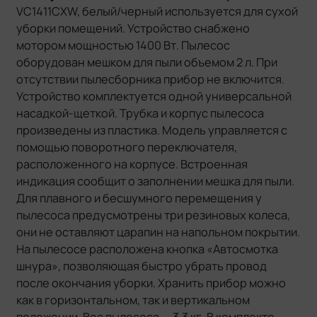
VC1411CXW, белый/черный используется для сухой
уборки помещений. Устройство снабжено
мотором мощностью 1400 Вт. Пылесос
оборудован мешком для пыли объемом 2 л. При
отсутствии пылесборника прибор не включится.
Устройство комплектуется одной универсальной
насадкой-щеткой. Трубка и корпус пылесоса
произведены из пластика. Модель управляется с
помощью поворотного переключателя,
расположенного на корпусе. Встроенная
индикация сообщит о заполнении мешка для пыли.
Для плавного и бесшумного перемещения у
пылесоса предусмотрены три резиновых колеса,
они не оставляют царапин на напольном покрытии.
На пылесосе расположена кнопка «Автосмотка
шнура», позволяющая быстро убрать провод
после окончания уборки. Хранить прибор можно
как в горизонтальном, так и вертикальном
положении. Вес пылесоса — 3,3 кг. В комплекте