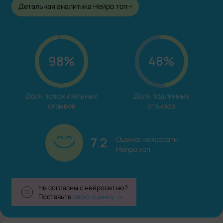
Детальная аналитика Нейро.топ
98%
48%
Доля положительных

Доля подлинных

отзывов
отзывов
7.2
Оценка нейросети

Нейро.топ
Не согласны с нейросетью?
Поставьте
свою оценку