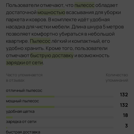
Пользователи отмечают, что
пылесос
обладает
достаточной
мощностью
всасывания для уборки
паркета и ковров. В комплекте идёт удобная
насадка для чистки мебели. Длина шнура 5 метров
позволяет комфортно убираться в небольшой
квартире.
Пылесос
лёгкий и компактный, его
удобно хранить. Кроме того, пользователи
отмечают
быструю доставку
и возможность
зарядки от сети
.
Часто упоминается
Количество
в отзывах
упоминаний
отличный пылесос
132
мощный пылесос
132
удобная щетка
18
зарядка от сети
3
быстрая доставка