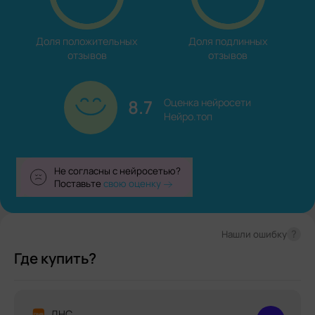
Доля положительных

Доля подлинных

отзывов
отзывов
8.7
Оценка нейросети

Нейро.топ
Не согласны с нейросетью?
Поставьте
свою оценку
?
Нашли ошибку
Где купить?
ДНС