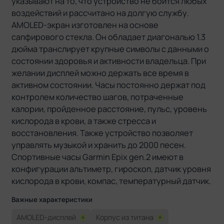
указывают на то, что устройство не боится любых
воздействий и рассчитано на долгую службу.
AMOLED-экран изготовлен на основе
сапфирового стекла. Он обладает диагональю 1.3
дюйма транслирует крупные символы с данными о
состоянии здоровья и активности владельца. При
желании дисплей можно держать все время в
активном состоянии. Часы постоянно держат под
контролем количество шагов, потраченные
калории, пройденное расстояние, пульс, уровень
кислорода в крови, а также стресса и
восстановления. Также устройство позволяет
управлять музыкой и хранить до 2000 песен.
Спортивные часы Garmin Epix gen.2 имеют в
конфигурации альтиметр, гироскоп, датчик уровня
кислорода в крови, компас, температурный датчик.
Важные характеристики
AMOLED-дисплей
+
Корпус из титана
+