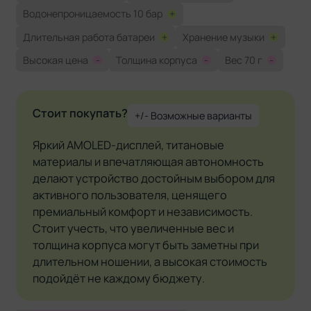
Водонепроницаемость 10 бар
+
Длительная работа батареи
+
Хранение музыки
+
Высокая цена
-
Толщина корпуса
-
Вес 70 г
-
Стоит покупать?
+/- Возможные варианты
Яркий AMOLED-дисплей, титановые
материалы и впечатляющая автономность
делают устройство достойным выбором для
активного пользователя, ценящего
премиальный комфорт и независимость.
Стоит учесть, что увеличенные вес и
толщина корпуса могут быть заметны при
длительном ношении, а высокая стоимость
подойдёт не каждому бюджету.