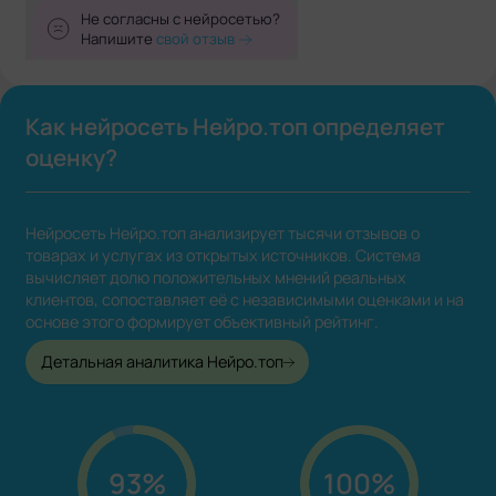
Не согласны с нейросетью?
Напишите
свой отзыв
Как нейросеть Нейро.топ определяет
оценку?
Нейросеть Нейро.топ анализирует тысячи отзывов о
товарах и услугах из открытых источников. Система
вычисляет долю положительных мнений реальных
клиентов, сопоставляет её с независимыми оценками и на
основе этого формирует объективный рейтинг.
Детальная аналитика Нейро.топ
93%
100%