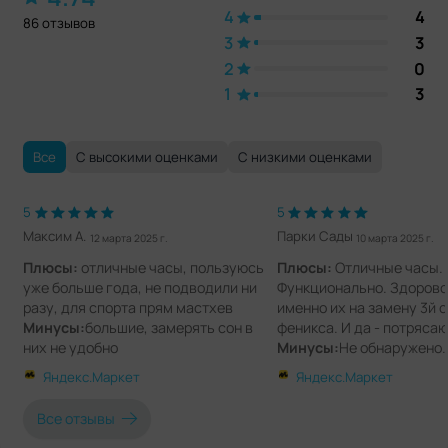
4
4
86 отзывов
3
3
2
0
1
3
Все
С высокими оценками
С низкими оценками
5
5
Максим А.
Парки Сады
12 марта 2025 г.
10 марта 2025 г.
Плюсы:
отличные часы, пользуюсь
Плюсы:
Отличные часы. 
уже больше года, не подводили ни
Функционально. Здорово 
разу, для спорта прям мастхев
именно их на замену 3й 
Минусы:
большие, замерять сон в
феникса. И да - потряса
них не удобно
Минусы:
Не обнаружено.
Комментарии:
пишу отзыв спустя
Комментарии:
Сравнива
Яндекс.Маркет
Яндекс.Маркет
время, для покупки рекомендую, при
моделью. Разница в цен
всегда включенном экране заряд
почти, а суть - одна и та 
Все отзывы
держат 6 дней
взял Эпиксы.