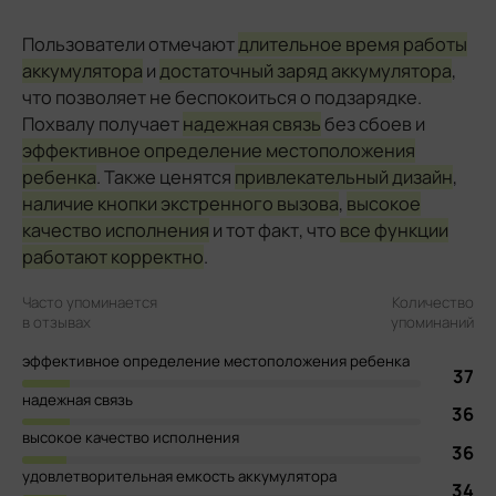
Пользователи отмечают
длительное время работы
аккумулятора
и
достаточный заряд аккумулятора
,
что позволяет не беспокоиться о подзарядке.
Похвалу получает
надежная связь
без сбоев и
эффективное определение местоположения
ребенка
. Также ценятся
привлекательный дизайн
,
наличие кнопки экстренного вызова
,
высокое
качество исполнения
и тот факт, что
все функции
работают корректно
.
Часто упоминается
Количество
в отзывах
упоминаний
эффективное определение местоположения ребенка
37
надежная связь
36
высокое качество исполнения
36
удовлетворительная емкость аккумулятора
34