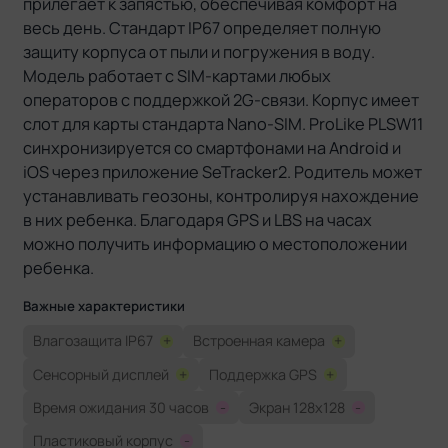
прилегает к запястью, обеспечивая комфорт на
весь день. Стандарт IP67 определяет полную
защиту корпуса от пыли и погружения в воду.
Модель работает с SIM-картами любых
операторов с поддержкой 2G-связи. Корпус имеет
слот для карты стандарта Nano-SIM. ProLike PLSW11
синхронизируется со смартфонами на Android и
iOS через приложение SeTracker2. Родитель может
устанавливать геозоны, контролируя нахождение
в них ребенка. Благодаря GPS и LBS на часах
можно получить информацию о местоположении
ребенка.
Важные характеристики
Влагозащита IP67
+
Встроенная камера
+
Сенсорный дисплей
+
Поддержка GPS
+
Время ожидания 30 часов
-
Экран 128x128
-
Пластиковый корпус
-