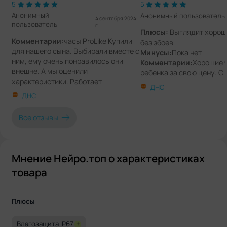
5
5
Анонимный
Анонимный пользователь
4 сентября 2024
пользователь
г.
Плюсы:
Выглядит хорошо
Комментарии:
часы ProLike Купили
без збоев
для нашего сына. Выбирали вместе с
Минусы:
Пока нет
ним, ему очень понравилось они
Комментарии:
Хорошие 
внешне. А мы оценили
ребенка за свою цену. С
характеристики. Работает
синхронизируются без п
ДНС
стабильно, местоположение
работе сим-карты сбоев 
ДНС
определяет точно
нахождение отслеживаю
точно. Претензий к работ
Все отзывы
ребенку нравиться.
Мнение Нейро.топ о характеристиках
товара
Плюсы
Влагозащита IP67
+