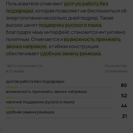
Пользователи отмечают
долгую работу без
подзарядки
, которая позволяет не беспокоиться об
энергопитании несколько дней подряд. Также
высоко ценят
поддержку русского языка
,
благодаря чему интерфейс становится интуитивно
понятным. Отмечается и
возможность принимать
звонки напрямую
, а гибкая конструкция
обеспечивает
удобную замену ремешка
.
Часто упоминается
Количество
в отзывах
упоминаний
долгая работа без подзарядки
80
возможность принимать звонки напрямую
52
наличие поддержки русского языка
44
удобная замена ремешка
21