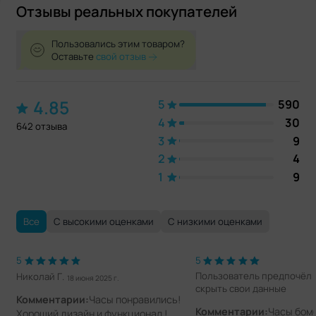
Отзывы реальных покупателей
Пользовались этим товаром?
Оставьте
свой отзыв
4.85
5
590
4
30
642 отзыва
3
9
2
4
1
9
Все
С высокими оценками
С низкими оценками
5
5
Пользователь предпочёл
Николай Г.
18 июня 2025 г.
скрыть свои данные
Комментарии:
Часы понравились!
Комментарии:
Часы бом
Хороший дизайн и функционал !