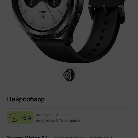
Нейрообзор
оценка Нейро.топ
· 8.4
на основе 642 отзывов
Xiaomi Watch S4
— представлены в черном