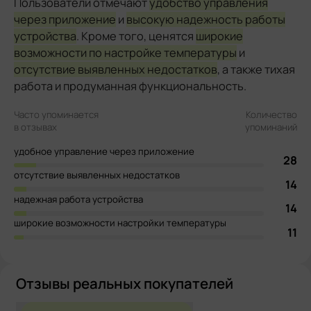
Пользователи отмечают
удобство управления
через приложение
и
высокую надежность работы
устройства
. Кроме того, ценятся
широкие
возможности по настройке температуры
и
отсутствие выявленных недостатков
, а также тихая
работа и продуманная функциональность.
Часто упоминается
Количество
в отзывах
упоминаний
удобное управление через приложение
28
отсутствие выявленных недостатков
14
надежная работа устройства
14
широкие возможности настройки температуры
11
Отзывы реальных покупателей