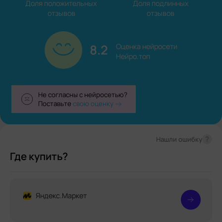
Доля положительных

Доля подлинных

отзывов
отзывов
8.2
Оценка нейросети

Нейро.топ
Не согласны с нейросетью?
Поставьте
свою оценку
?
Нашли ошибку
Где купить?
Яндекс.Маркет