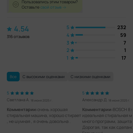
Пользовались этим товаром?
Оставьте
свой отзыв
4.54
5
232
4
59
316 отзывов
3
7
2
1
1
17
Все
С высокими оценками
С низкими оценками
5
5
Светлана А.
Александр Д.
18 июня 2025 г.
18 июня 2025 г.
Комментарии:
очень хорошая
Комментарии:
BOSCH 8 s
стиральная машина, хорошо стирает
идеальная стиральная м
, не шумная , я очень довольна .
много программ, защита 
Дорогая, так как сделано