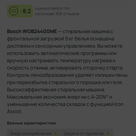
оценка Нейро.топ
· 8.2
на основе 308 отзывов
Bosch WGB24400ME
— стиральная машина с
фронтальной загрузкой 9 кг белья оснащена
дисплеем и сенсорным управлением. Вы можете
использовать автоматические программы или
вручную настраивать температуру нагрева и
скорость отжима, активировать отсрочку старта.
Контроль пенообразования удаляет излишки пены
при переизбытке стирального порошка или геля.
Высокоэффективная стиральная машина.
Максимальная экономия энергии с A-20%* и
уменьшение количества складок с функцией Iron
Assist.
Важные характеристики
Энергопотребление
+
Защита от протечек
+