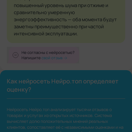
повышенный уровень шума при отжиме и
сравнительно умеренную
энергоэффективность — оба момента будут
заметны преимущественно при частой
интенсивной эксплуатации.
Не согласны с нейросетью?
Напишите
свой отзыв
Как нейросеть Нейро.топ определяет
оценку?
Нейросеть Нейро.топ анализирует тысячи отзывов о
товарах и услугах из открытых источников. Система
вычисляет долю положительных мнений реальных
клиентов, сопоставляет её с независимыми оценками и на