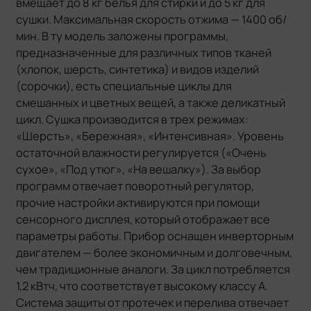
вмещает до 8 кг белья для стирки и до 5 кг для
сушки. Максимальная скорость отжима — 1400 об/
мин. В ту модель заложены программы,
предназначенные для различных типов тканей
(хлопок, шерсть, синтетика) и видов изделий
(сорочки), есть специальные циклы для
смешанных и цветных вещей, а также деликатный
цикл. Сушка производится в трех режимах:
«Шерсть», «Бережная», «Интенсивная». Уровень
остаточной влажности регулируется («Очень
сухое», «Под утюг», «На вешалку»). За выбор
программ отвечает поворотный регулятор,
прочие настройки активируются при помощи
сенсорного дисплея, который отображает все
параметры работы. Прибор оснащен инверторным
двигателем — более экономичным и долговечным,
чем традиционные аналоги. За цикл потребляется
1,2 кВтч, что соответствует высокому классу А.
Система защиты от протечек и перелива отвечает