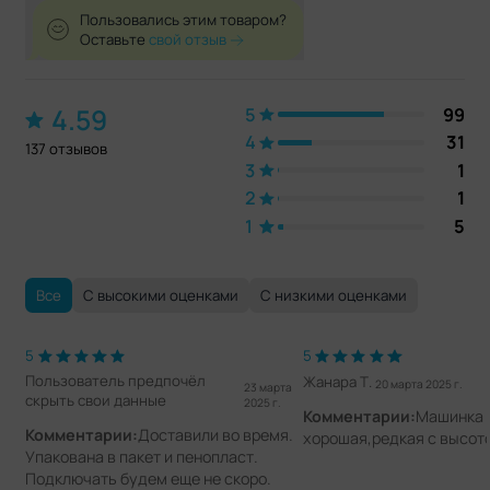
Пользовались этим товаром?
Оставьте
свой отзыв
4.59
5
99
4
31
137 отзывов
3
1
2
1
1
5
Все
С высокими оценками
С низкими оценками
5
5
Пользователь предпочёл
Жанара Т.
20 марта 2025 г.
23 марта
скрыть свои данные
2025 г.
Комментарии:
Машинка
Комментарии:
Доставили во время.
хорошая,редкая с высото
Упакована в пакет и пенопласт.
Подключать будем еще не скоро.