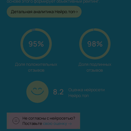
основе этого формирует объективный рейтинг.
Детальная аналитика Нейро.топ
95%
98%
Доля положительных

Доля подлинных

отзывов
отзывов
8.2
Оценка нейросети

Нейро.топ
Не согласны с нейросетью?
Поставьте
свою оценку