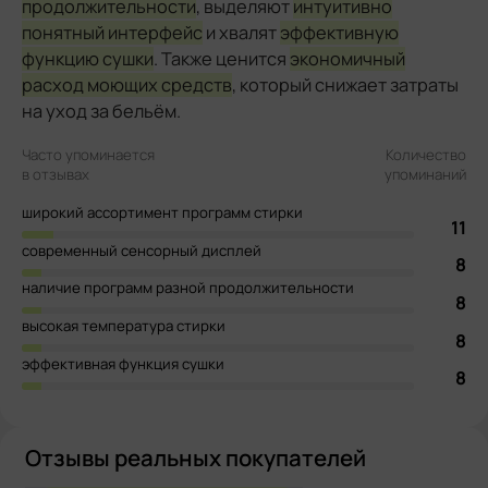
продолжительности
, выделяют
интуитивно
понятный интерфейс
и хвалят
эффективную
функцию сушки
. Также ценится
экономичный
расход моющих средств
, который снижает затраты
на уход за бельём.
Часто упоминается
Количество
в отзывах
упоминаний
широкий ассортимент программ стирки
11
современный сенсорный дисплей
8
наличие программ разной продолжительности
8
высокая температура стирки
8
эффективная функция сушки
8
Отзывы реальных покупателей