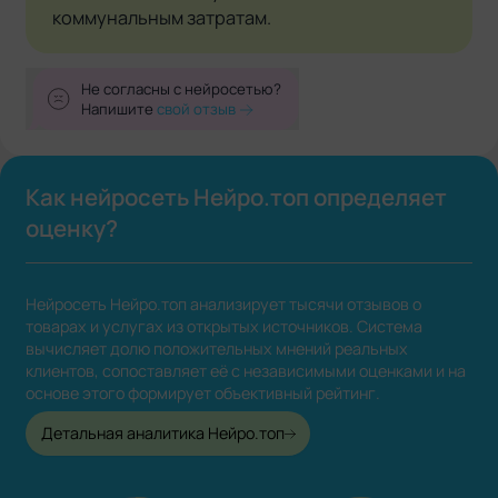
коммунальным затратам.
Не согласны с нейросетью?
Напишите
свой отзыв
Как нейросеть Нейро.топ определяет
оценку?
Нейросеть Нейро.топ анализирует тысячи отзывов о
товарах и услугах из открытых источников. Система
вычисляет долю положительных мнений реальных
клиентов, сопоставляет её с независимыми оценками и на
основе этого формирует объективный рейтинг.
Детальная аналитика Нейро.топ