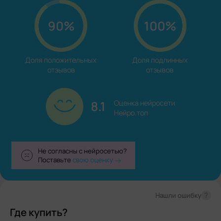
90%
100%
Доля положительных

Доля подлинных

отзывов
отзывов
8.1
Оценка нейросети

Нейро.топ
Не согласны с нейросетью?
Поставьте
свою оценку
?
Нашли ошибку
Где купить?