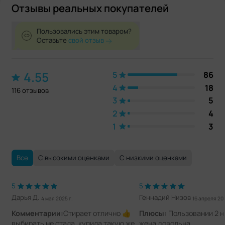
Отзывы реальных покупателей
Пользовались этим товаром?
Оставьте
свой отзыв
4.55
5
86
4
18
116 отзывов
3
5
2
4
1
3
Все
С высокими оценками
С низкими оценками
5
5
Дарья Д.
Геннадий Низов
4 мая 2025 г.
16 апреля 202
Комментарии:
Стирает отлично 👍
Плюсы:
Пользовании 2 н
выбирать не стала, купила такую же
жена довольна