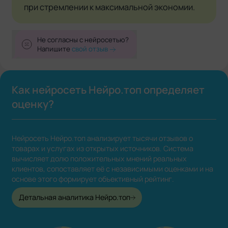
при стремлении к максимальной экономии.
Не согласны с нейросетью?
Напишите
свой отзыв
Как нейросеть Нейро.топ определяет
оценку?
Нейросеть Нейро.топ анализирует тысячи отзывов о
товарах и услугах из открытых источников. Система
вычисляет долю положительных мнений реальных
клиентов, сопоставляет её с независимыми оценками и на
основе этого формирует объективный рейтинг.
Детальная аналитика Нейро.топ