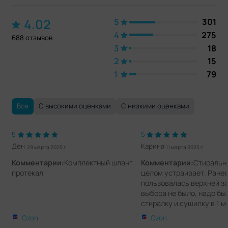
4.02
5
301
4
275
688 отзывов
3
18
2
15
1
79
Все
С высокими оценками
С низкими оценками
5
5
Ден
Карина
29 марта 2025 г.
11 марта 2025 г.
Комментарии:
Комплектный шланг
Комментарии:
Стиральн
протекал
целом устраивает. Ранее
пользовалась верхней за
выбора не было, надо бы
стиралку и сушилку в 1 м
площади. встали идеальн
Ozon
Ozon
Единственный минус, ко