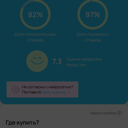
82%
97%
Доля положительных

Доля подлинных

отзывов
отзывов
7.3
Оценка нейросети

Нейро.топ
Не согласны с нейросетью?
Поставьте
свою оценку
?
Нашли ошибку
Где купить?