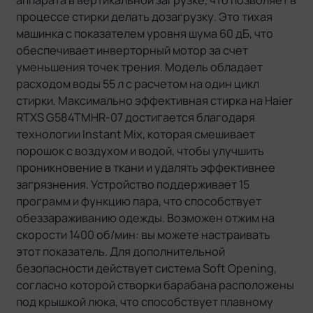
аппарата в вертикальной загрузке, что позволяет в
процессе стирки делать дозагрузку. Это тихая
машинка с показателем уровня шума 60 дБ, что
обеспечивает инверторный мотор за счет
уменьшения точек трения. Модель обладает
расходом воды 55 л с расчетом на один цикл
стирки. Максимально эффективная стирка на Haier
RTXS G584TMHR-07 достигается благодаря
технологии Instant Mix, которая смешивает
порошок с воздухом и водой, чтобы улучшить
проникновение в ткани и удалять эффективнее
загрязнения. Устройство поддерживает 15
программ и функцию пара, что способствует
обеззараживанию одежды. Возможен отжим на
скорости 1400 об/мин: вы можете настраивать
этот показатель. Для дополнительной
безопасности действует система Soft Opening,
согласно которой створки барабана расположены
под крышкой люка, что способствует плавному