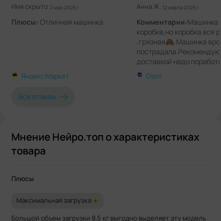
Имя скрыто
Анна Ж.
2 мая 2025 г.
12 марта 2025 г.
Плюсы:
Отличная машинка.
Комментарии:
Машинка 
коробке,но коробка вся 
,грязная🙈.Машинка вро
пострадала.Рекомендую,
доставкой надо поработа
всё-таки пластмасса хруп
Яндекс.Маркет
Ozon
Все отзывы
Мнение Нейро.топ о характеристиках
товара
Плюсы
Максимальная загрузка
+
Большой объем загрузки 8.5 кг выгодно выделяет эту модель