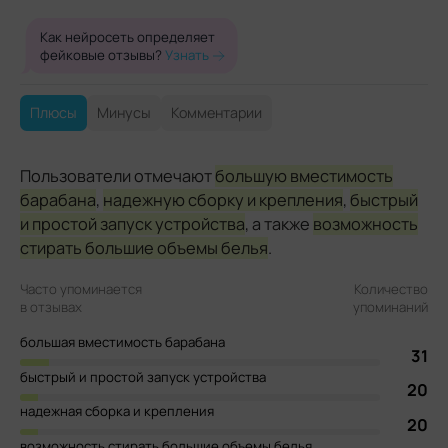
Как нейросеть определяет
фейковые отзывы?
Узнать
Плюсы
Минусы
Комментарии
Пользователи отмечают
большую вместимость
барабана
,
надежную сборку и крепления
,
быстрый
и простой запуск устройства
, а также
возможность
стирать большие объемы белья
.
Часто упоминается
Количество
в отзывах
упоминаний
большая вместимость барабана
31
быстрый и простой запуск устройства
20
надежная сборка и крепления
20
возможность стирать большие объемы белья