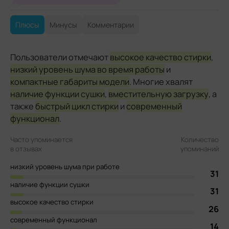
Плюсы
Минусы
Комментарии
Пользователи отмечают
высокое качество стирки
,
низкий уровень шума во время работы
и
компактные габариты модели
. Многие хвалят
наличие функции сушки
,
вместительную загрузку
, а
также
быстрый цикл стирки
и
современный
функционал
.
Часто упоминается
Количество
в отзывах
упоминаний
низкий уровень шума при работе
31
наличие функции сушки
31
высокое качество стирки
26
современный функционал
14