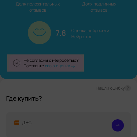
Доля положительных

Доля подлинных

отзывов
отзывов
7.8
Оценка нейросети

Нейро.топ
Не согласны с нейросетью?
Поставьте
свою оценку
?
Нашли ошибку
Где купить?
ДНС