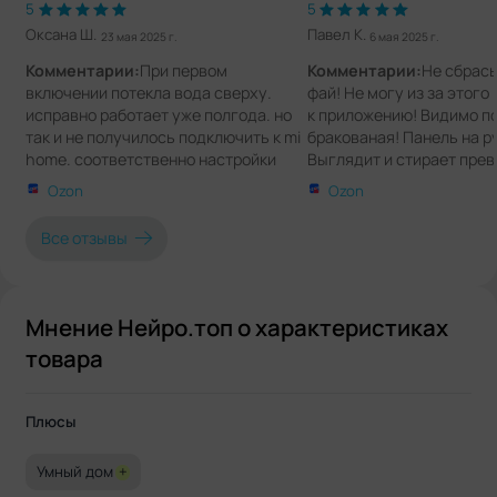
5
5
Оксана Ш.
Павел К.
23 мая 2025 г.
6 мая 2025 г.
Комментарии:
При первом
Комментарии:
Не сбрас
включении потекла вода сверху.
фай! Не могу из за этого
исправно работает уже полгода. но
к приложению! Видимо п
так и не получилось подключить к mi
бракованая! Панель на р
home. соответственно настройки
Выглядит и стирает прев
ограничены
сушит идеально, полотен
Ozon
Ozon
убираем в шкаф. Но то чт
подключить к вай фаю по
Все отзывы
эйфорию от покупки. Чер
разобрался и все подклю
Мнение Нейро.топ о характеристиках
товара
Плюсы
Умный дом
+