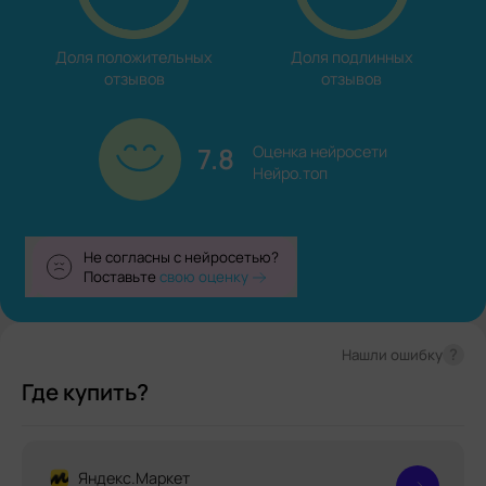
Доля положительных

Доля подлинных

отзывов
отзывов
7.8
Оценка нейросети

Нейро.топ
Не согласны с нейросетью?
Поставьте
свою оценку
?
Нашли ошибку
Где купить?
Яндекс.Маркет