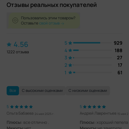
Отзывы реальных покупателей
Пользовались этим товаром?
Оставьте
свой отзыв
4.56
5
929
4
188
1222 отзыва
3
27
2
17
1
61
Все
С высокими оценками
С низкими оценками
5
5
Ольга Бабаева
Андрей Лаврентьев
24 мая 2025 г.
15 мая 2
Плюсы:
все отлично .
Плюсы:
хороший пепела
Минусы:
нет
Минусы:
не заметили