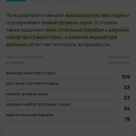
Пользователи отмечают
высокое качество стирки
и
подчёркивают
низкий уровень шума
. В отзывах
также выделяют
вместительный барабан
и
широкий
набор программ стирки
, а
наличие индикатора
времени
облегчает контроль за процессом.
Часто упоминается
Количество
в отзывах
упоминаний
высокое качество стирки
109
доступна плотная посадка
33
низкий уровень шума
33
широкий набор программ стирки
24
вместительный барабан
19