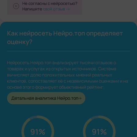
Не согласны с нейросетью?
Напишите
свой отзыв
Как нейросеть Нейро.топ определяет
оценку?
Нейросеть Нейро.топ анализирует тысячи отзывов о
товарах и услугах из открытых источников. Система
вычисляет долю положительных мнений реальных
клиентов, сопоставляет её с независимыми оценками и на
основе этого формирует объективный рейтинг.
Детальная аналитика Нейро.топ
91%
91%