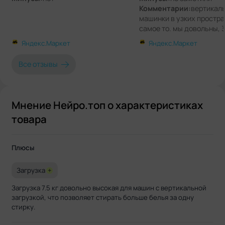
Комментарии:
вертикал
машинки в узких простра
самое то. мы довольны, 
полет нормальный
Яндекс.Маркет
Яндекс.Маркет
Все отзывы
Мнение Нейро.топ о характеристиках
товара
Плюсы
Загрузка
+
Загрузка 7.5 кг довольно высокая для машин с вертикальной
загрузкой, что позволяет стирать больше белья за одну
стирку.