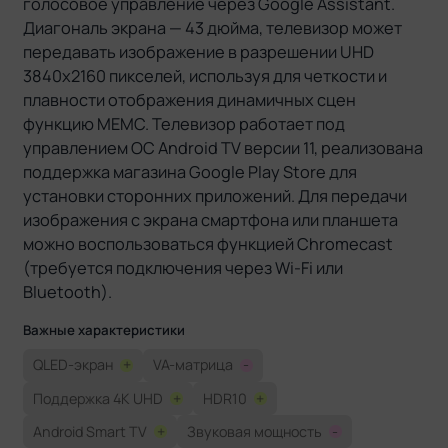
голосовое управление через Google Assistant.
Диагональ экрана — 43 дюйма, телевизор может
передавать изображение в разрешении UHD
3840х2160 пикселей, используя для четкости и
плавности отображения динамичных сцен
функцию MEMC. Телевизор работает под
управлением ОС Android TV версии 11, реализована
поддержка магазина Google Play Store для
установки сторонних приложений. Для передачи
изображения с экрана смартфона или планшета
можно воспользоваться функцией Chromecast
(требуется подключения через Wi-Fi или
Bluetooth).
Важные характеристики
QLED-экран
+
VA-матрица
-
Поддержка 4K UHD
+
HDR10
+
Android Smart TV
+
Звуковая мощность
-