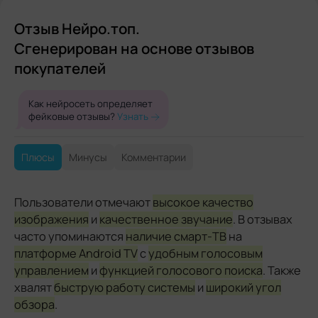
Отзыв Нейро.топ.
Сгенерирован на основе отзывов
покупателей
Как нейросеть определяет
фейковые отзывы?
Узнать
Плюсы
Минусы
Комментарии
Пользователи отмечают
высокое качество
изображения
и
качественное звучание
. В отзывах
часто упоминаются
наличие смарт-ТВ
на
платформе Android TV
с
удобным голосовым
управлением
и
функцией голосового поиска
. Также
хвалят
быструю работу системы
и
широкий угол
обзора
.