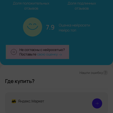
Доля положительных

Доля подлинных

отзывов
отзывов
7.9
Оценка нейросети

Нейро.топ
Не согласны с нейросетью?
Поставьте
свою оценку
?
Нашли ошибку
Где купить?
Яндекс.Маркет