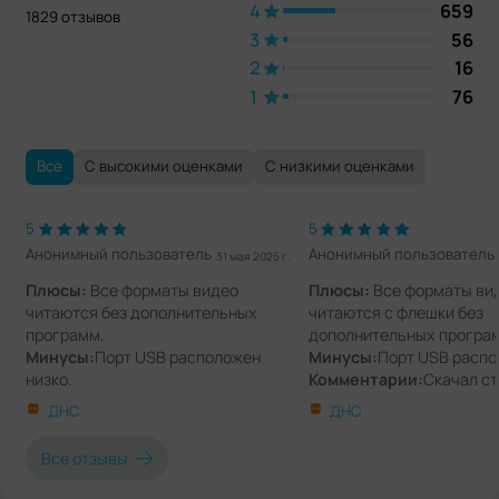
4
659
1829 отзывов
3
56
2
16
1
76
Все
С высокими оценками
С низкими оценками
5
5
Анонимный пользователь
Анонимный пользователь
31 мая 2025 г.
Плюсы:
Все форматы видео
Плюсы:
Все форматы ви
читаются без дополнительных
читаются с флешки без
программ.
дополнительных програ
Минусы:
Порт USB расположен
Минусы:
Порт USB распо
низко.
Комментарии:
Скачал с
Комментарии:
Скачал старые
записи из поездки, вклю
ДНС
ДНС
записи из поездки,включил
родителям — всё открыло
родителям , все открылось
качество картинки прият
Все отзывы
сразу,качество картинки приятно
удивило.