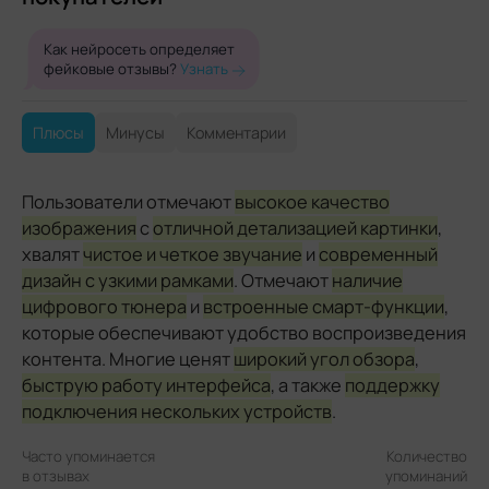
Как нейросеть определяет
фейковые отзывы?
Узнать
Плюсы
Минусы
Комментарии
Пользователи отмечают
высокое качество
изображения
с
отличной детализацией картинки
,
хвалят
чистое и четкое звучание
и
современный
дизайн с узкими рамками
. Отмечают
наличие
цифрового тюнера
и
встроенные смарт-функции
,
которые обеспечивают удобство воспроизведения
контента. Многие ценят
широкий угол обзора
,
быструю работу интерфейса
, а также
поддержку
подключения нескольких устройств
.
Часто упоминается
Количество
в отзывах
упоминаний