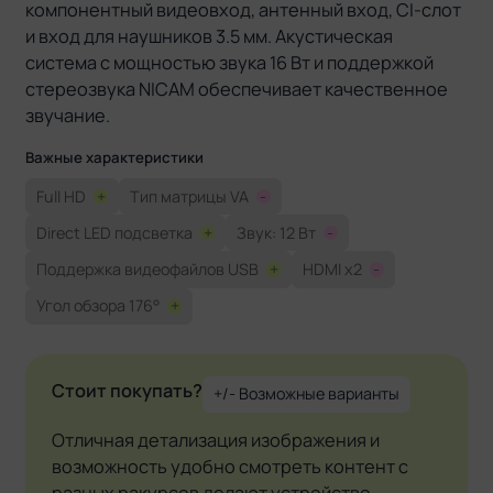
компонентный видеовход, антенный вход, CI-слот
и вход для наушников 3.5 мм. Акустическая
система с мощностью звука 16 Вт и поддержкой
стереозвука NICAM обеспечивает качественное
звучание.
Важные характеристики
Full HD
+
Тип матрицы VA
-
Direct LED подсветка
+
Звук: 12 Вт
-
Поддержка видеофайлов USB
+
HDMI x2
-
Угол обзора 176°
+
Стоит покупать?
+/- Возможные варианты
Отличная детализация изображения и
возможность удобно смотреть контент с