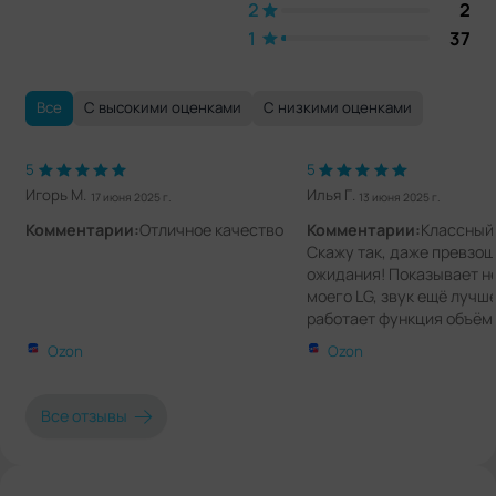
2
2
1
37
Все
С высокими оценками
С низкими оценками
5
5
Игорь М.
Илья Г.
17 июня 2025 г.
13 июня 2025 г.
Комментарии:
Отличное качество
Комментарии:
Классный 
Скажу так, даже превзо
ожидания! Показывает н
моего LG, звук ещё лучш
работает функция объёмн
Подробные настройки из
Ozon
Ozon
звука! Не тупит, не завис
приятный удобный пульт
в комплекте)! Быстро вк
Все отзывы
настроился! Нравится а
всё! Блютуз, выход на на
быстро подключается!.