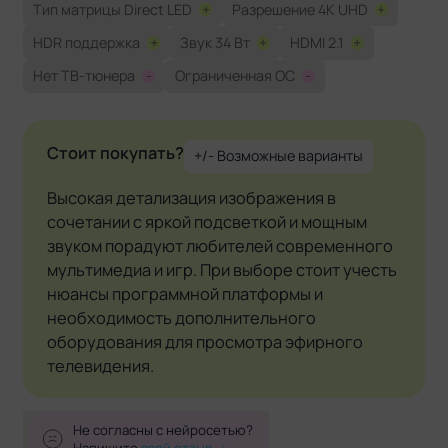
Тип матрицы Direct LED
+
Разрешение 4K UHD
+
HDR поддержка
+
Звук 34 Вт
+
HDMI 2.1
+
Нет ТВ-тюнера
-
Ограниченная ОС
-
Стоит покупать?
+/- Возможные варианты
Высокая детализация изображения в
сочетании с яркой подсветкой и мощным
звуком порадуют любителей современного
мультимедиа и игр. При выборе стоит учесть
нюансы программной платформы и
необходимость дополнительного
оборудования для просмотра эфирного
телевидения.
Не согласны с нейросетью?