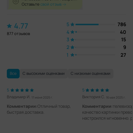
Оставьте
свой отзыв
4.77
5
786
4
40
877 отзывов
3
15
2
9
1
27
Все
С высокими оценками
С низкими оценками
5
5
Владимир И.
Виктория С.
17 июня 2025 г.
16 мая 2025 г.
Комментарии:
Отличный товар,
Комментарии:
телевизор
быстрая доставка.
качество картинки прево
настроился мгновенно. 