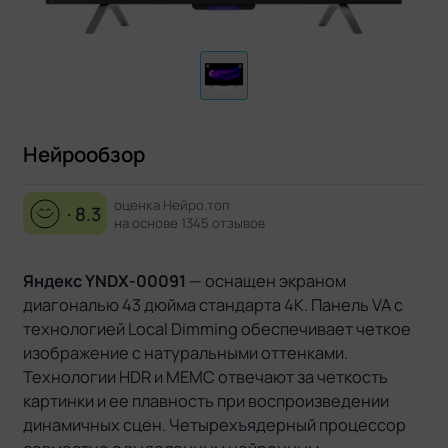
Нейрообзор
оценка Нейро.топ
· 8.3
на основе 1345 отзывов
Яндекс YNDX-00091
— оснащен экраном
диагональю 43 дюйма стандарта 4K. Панель VA с
технологией Local Dimming обеспечивает четкое
изображение с натуральными оттенками.
Технологии HDR и МЕМС отвечают за четкость
картинки и ее плавность при воспроизведении
динамичных сцен. Четырехъядерный процессор