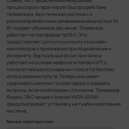
совместно с выделенным нейронным
процессором гарантирует быстродействие
телевизора. Акустическая система с 4
разнонаправленными динамиками мощностью 34
Вт создает объемное звучание. Телевизор
работает на платформе YaOS X. Это
предоставляет доступ к контенту из онлайн-
кинотеатров и приложений при подключении к
Интернету. Виртуальный ассистент Алиса
работает на основе нейросети YandexGPT с
технологией распознавания голоса Farfield без
использования пульта. Теперь она умеет
удерживать контекст из разговора и задавать
вопросы, если необходимо уточнение. Телевизор
Яндекс ТВ Станция с Алисой YNDX-00091
предусматривает установку на тумбе и крепление
на стене.
Важные характеристики