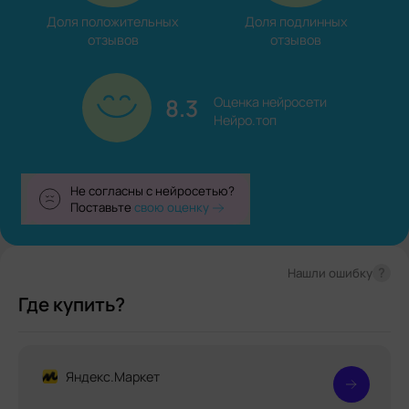
Доля положительных

Доля подлинных

отзывов
отзывов
8.3
Оценка нейросети

Нейро.топ
Не согласны с нейросетью?
Поставьте
свою оценку
?
Нашли ошибку
Где купить?
Яндекс.Маркет