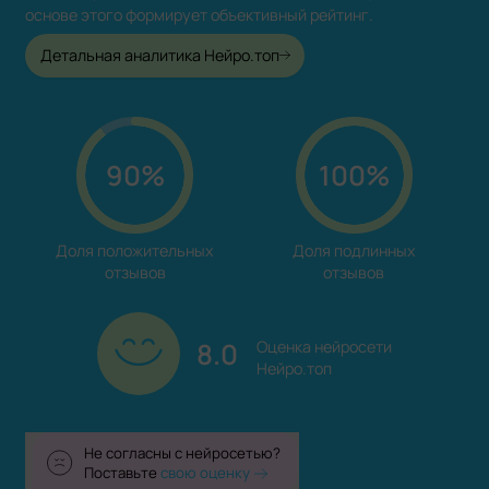
основе этого формирует объективный рейтинг.
Детальная аналитика Нейро.топ
90%
100%
Доля положительных

Доля подлинных

отзывов
отзывов
8.0
Оценка нейросети

Нейро.топ
Не согласны с нейросетью?
Поставьте
свою оценку