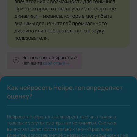
впечатление и возможности для гейминга.
При этом простота корпуса и стандартные
динамики — нюансы, которые могут быть
значимы для ценителей премиального
дизайна или требовательного к звуку
пользователя.
Не согласны с нейросетью?
Напишите
свой отзыв
Как нейросеть Нейро.топ определяет
оценку?
Нейросеть Нейро.топ анализирует тысячи отзывов о
товарах и услугах из открытых источников. Система
вычисляет долю положительных мнений реальных
клиентов, сопоставляет её с независимыми оценками и на