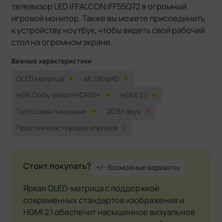
телевизор LED iFFALCON iFF55Q72 в огромный
игровой монитор. Также вы можете присоединить
к устройству ноутбук, чтобы видеть свой рабочий
стол на огромном экране.
Важные характеристики
QLED матрица
+
4K UltraHD
+
HDR Dolby Vision/HDR10+
+
HDMI 2.1
+
Голосовой помощник
+
20 Вт звук
-
Простая конструкция корпуса
-
Стоит покупать?
+/- Возможные варианты
Яркая QLED-матрица с поддержкой
современных стандартов изображения и
HDMI 2.1 обеспечит насыщенное визуальное