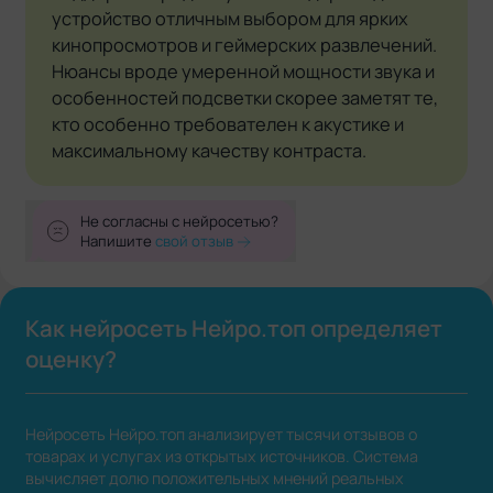
устройство отличным выбором для ярких
кинопросмотров и геймерских развлечений.
Нюансы вроде умеренной мощности звука и
особенностей подсветки скорее заметят те,
кто особенно требователен к акустике и
максимальному качеству контраста.
Не согласны с нейросетью?
Напишите
свой отзыв
Как нейросеть Нейро.топ определяет
оценку?
Нейросеть Нейро.топ анализирует тысячи отзывов о
товарах и услугах из открытых источников. Система
вычисляет долю положительных мнений реальных