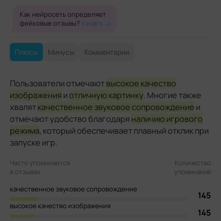
Как нейросеть определяет
фейковые отзывы?
Узнать
Плюсы
Минусы
Комментарии
Пользователи отмечают
высокое качество
изображения
и
отличную картинку
. Многие также
хвалят
качественное звуковое сопровождение
и
отмечают удобство благодаря
наличию игрового
режима
, который обеспечивает плавный отклик при
запуске игр.
Часто упоминается
Количество
в отзывах
упоминаний
качественное звуковое сопровождение
145
высокое качество изображения
145