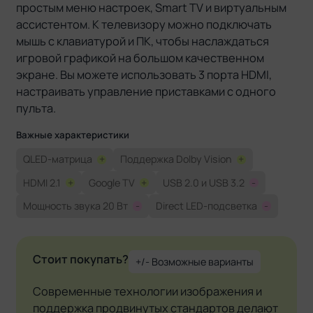
простым меню настроек, Smart TV и виртуальным
ассистентом. К телевизору можно подключать
мышь с клавиатурой и ПК, чтобы наслаждаться
игровой графикой на большом качественном
экране. Вы можете использовать 3 порта HDMI,
настраивать управление приставками с одного
пульта.
Важные характеристики
QLED-матрица
+
Поддержка Dolby Vision
+
HDMI 2.1
+
Google TV
+
USB 2.0 и USB 3.2
-
Мощность звука 20 Вт
-
Direct LED-подсветка
-
Стоит покупать?
+/- Возможные варианты
Современные технологии изображения и
поддержка продвинутых стандартов делают