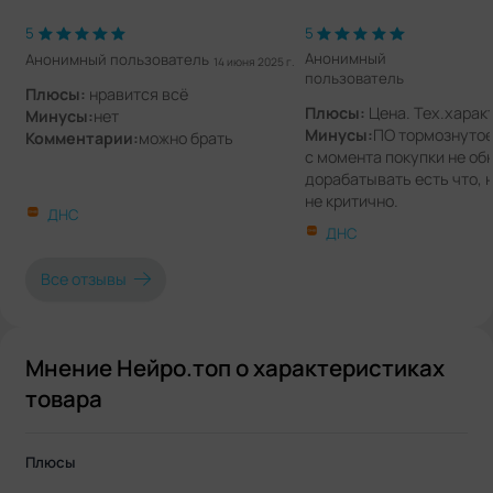
5
5
Анонимный
Анонимный пользователь
14 июня 2025 г.
пользователь
Плюсы:
нравится всё
Плюсы:
Цена. Тех.харак
Минусы:
нет
Минусы:
ПО тормознутое
Комментарии:
можно брать
с момента покупки не об
дорабатывать есть что, 
не критично.
ДНС
Комментарии:
в целом 
ДНС
аппарат, но настройкам 
уделить немало внимани
Все отзывы
Мнение Нейро.топ о характеристиках
товара
Плюсы