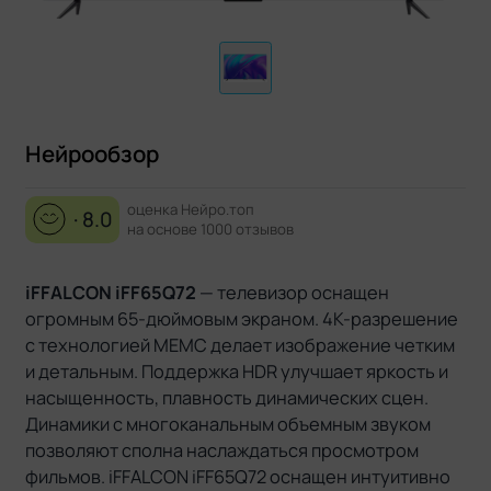
Нейрообзор
оценка Нейро.топ
· 8.0
на основе 1000 отзывов
iFFALCON iFF65Q72
— телевизор оснащен
огромным 65-дюймовым экраном. 4K-разрешение
с технологией MEMC делает изображение четким
и детальным. Поддержка HDR улучшает яркость и
насыщенность, плавность динамических сцен.
Динамики с многоканальным объемным звуком
позволяют сполна наслаждаться просмотром
фильмов. iFFALCON iFF65Q72 оснащен интуитивно