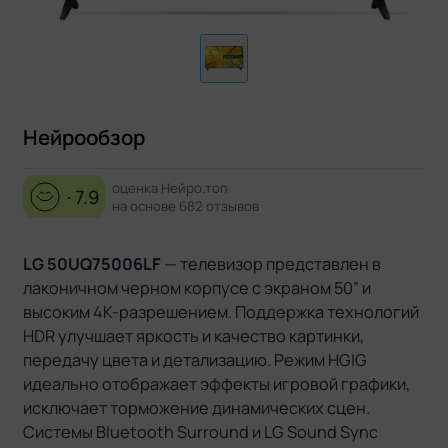
Нейрообзор
оценка Нейро.топ
· 7.9
на основе 682 отзывов
LG 50UQ75006LF
— телевизор представлен в
лаконичном черном корпусе с экраном 50” и
высоким 4K-разрешением. Поддержка технологий
HDR улучшает яркость и качество картинки,
передачу цвета и детализацию. Режим HGIG
идеально отображает эффекты игровой графики,
исключает торможение динамических сцен.
Системы Bluetooth Surround и LG Sound Sync