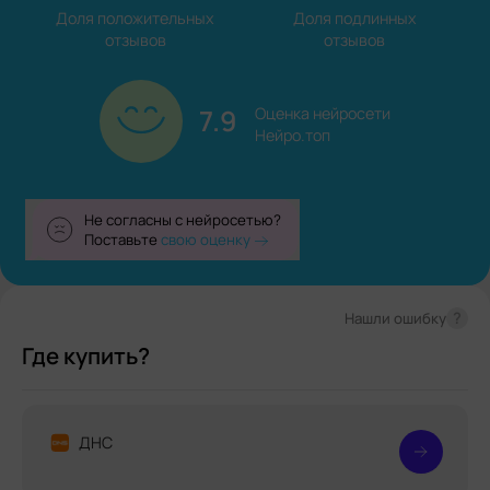
Доля положительных

Доля подлинных

отзывов
отзывов
7.9
Оценка нейросети

Нейро.топ
Не согласны с нейросетью?
Поставьте
свою оценку
?
Нашли ошибку
Где купить?
ДНС