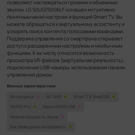
позволяют наслаждаться громким и объемным
звуком. LG 50UQ75006LF оснащен интуитивно
понятным меню настроек и функций Smart TV. Вы
можете обращаться к виртуальному ассистенту и
ускорять поиск контента голосовыми командами.
Поддержка управления со смартфона открывает
доступ к расширенным настройкам и необычным
функциям. К их числу относится возможность
просмотра VR-файлов (виртуальная реальность),
подключения USB-камеры, использования панели
управления домом.
Важные характеристики
VA-матрица
-
4K UHD
+
Smart TV (webOS)
+
HDR10 Pro
+
Мало HDMI/USB
-
Низкая мощность звука
-
Беспроводные интерфейсы
+