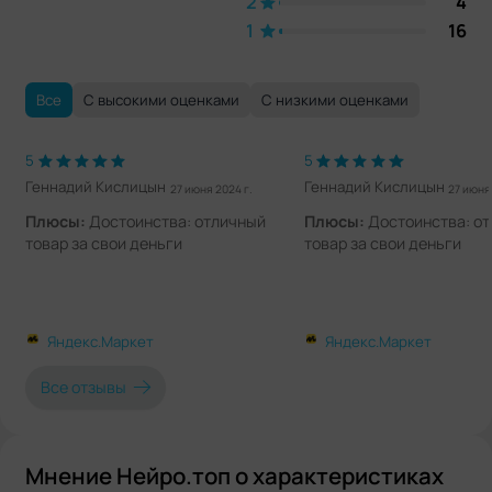
2
4
1
16
Все
С высокими оценками
С низкими оценками
5
5
Геннадий Кислицын
Геннадий Кислицын
27 июня 2024 г.
27 июня 
Плюсы:
Достоинства: отличный
Плюсы:
Достоинства: о
товар за свои деньги
товар за свои деньги
Яндекс.Маркет
Яндекс.Маркет
Все отзывы
Мнение Нейро.топ о характеристиках