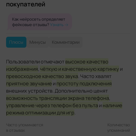
покупателей
Как нейросеть определяет
фейковые отзывы?
Узнать
Плюсы
Минусы
Комментарии
Пользователи отмечают
высокое качество
изображения
,
чёткую и качественную картинку
и
превосходное качество звука
. Часто хвалят
приятное звучание
и
простоту подключения
внешних устройств. Дополнительно ценят
возможность трансляции экрана телефона
,
управление через телефон без пульта
и
наличие
режима оптимизации для игр
.
Часто упоминается
Количество
в отзывах
упоминаний