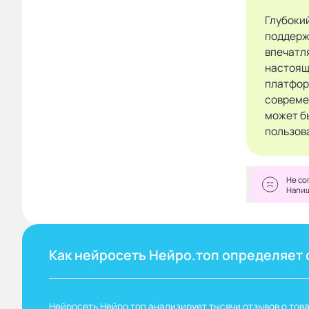
Глубоки
поддерж
впечатл
настоящ
платфор
совреме
может б
пользов
Не со
Напи
Как нейросеть Нейро.топ определяет 
Нейросеть Нейро.топ анализирует тысячи отзывов о това