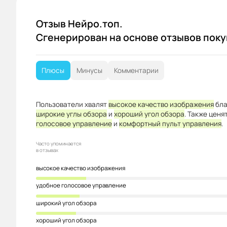
Отзыв Нейро.топ.
Сгенерирован на основе отзывов пок
Плюсы
Минусы
Комментарии
Пользователи хвалят
высокое качество изображения
бла
широкие углы обзора
и
хороший угол обзора
. Также ценя
голосовое управление
и
комфортный пульт управления
.
Часто упоминается
в отзывах
высокое качество изображения
удобное голосовое управление
широкий угол обзора
хороший угол обзора