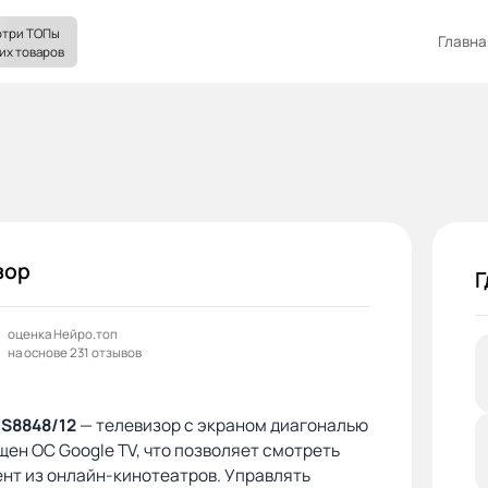
три ТОПы
Главна
их товаров
зор
Г
оценка Нейро.топ
на основе 231 отзывов
US8848/12
— телевизор с экраном диагональю
щен ОС Google TV, что позволяет смотреть
нт из онлайн-кинотеатров. Управлять