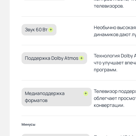
телевизоров.
Необычно высокая
Звук 60 Вт
+
динамиков дают л
Технология Dolby 
Поддержка Dolby Atmos
+
что улучшает впе
программ.
Телевизор поддер
Медиаподдержка
+
облегчает просмо
форматов
конвертации.
Минусы