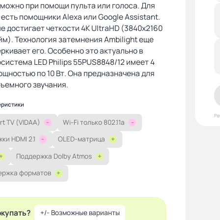
можно при помощи пульта или голоса. Для
о есть помощники Alexa или Google Assistant.
 достигает четкости 4K UltraHD (3840x2160
йм). Технология затемнения Ambilight еще
ркивает его. Особенно это актуально в
осистема LED Philips 55PUS8848/12 имеет 4
щностью по 10 Вт. Она предназначена для
ъемного звучания.
еристики
Р
t TV (VIDAA)
-
Wi-Fi только 802.11a
-
ки HDMI 2.1
-
OLED-матрица
+
+
Поддержка Dolby Atmos
+
ержка форматов
+
окупать?
+/- Возможные варианты