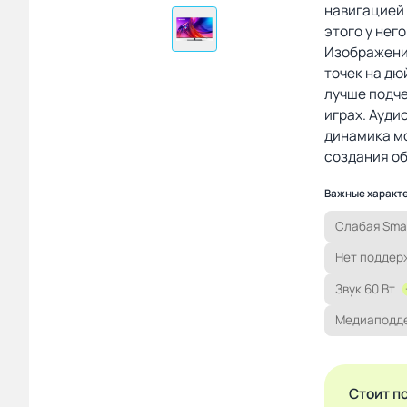
навигацией 
этого у нег
Изображение
точек на дю
лучше подче
играх. Ауди
динамика мо
создания об
Важные характ
Слабая Smar
Нет поддерж
Звук 60 Вт
Медиаподд
Стоит п