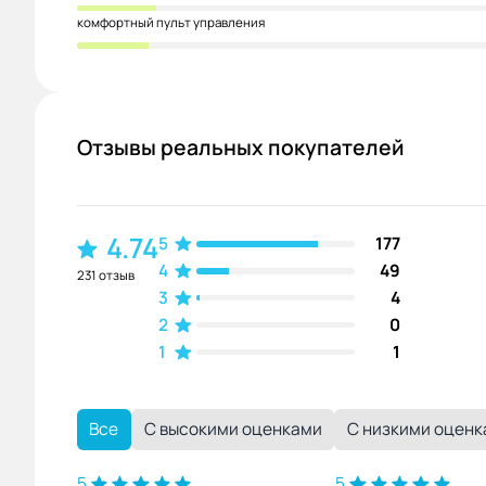
комфортный пульт управления
Отзывы реальных покупателей
4.74
5
177
4
49
231 отзыв
3
4
2
0
1
1
Все
С высокими оценками
С низкими оцен
5
5