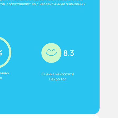
ов, сопоставляет её с независимыми оценками и
%
8.3
нных

Оценка нейросети

в
Нейро.топ