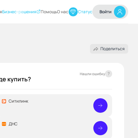
я
Бизнес-решения
Помощь
О нас
Статус
Войти
Поделиться
?
Нашли ошибку
де купить?
Ситилинк
ДНС