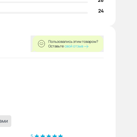
26
24
Пользовались этим товаром?
Оставьте
свой отзыв
ками
5