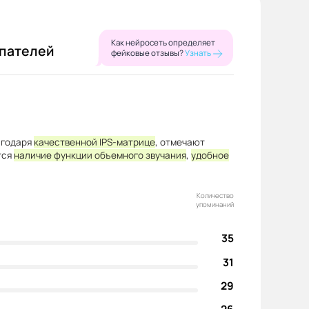
Как нейросеть определяет
упателей
фейковые отзывы?
Узнать
годаря
качественной IPS-матрице
, отмечают
тся
наличие функции объемного звучания
,
удобное
Количество
упоминаний
35
31
29