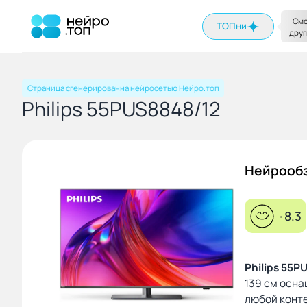
На главную
Смо
ТОПни
друг
Страница сгенерированна нейросетью Нейро.топ
Philips 55PUS8848/12
Нейрооб
· 8.3
Philips 55P
139 см осна
любой конте