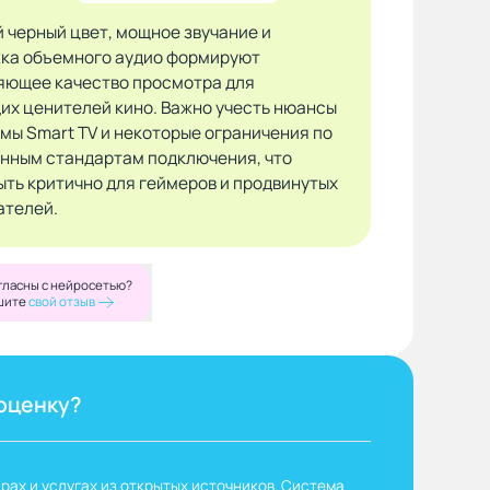
й черный цвет, мощное звучание и
ка объемного аудио формируют
яющее качество просмотра для
их ценителей кино. Важно учесть нюансы
мы Smart TV и некоторые ограничения по
нным стандартам подключения, что
ыть критично для геймеров и продвинутых
ателей.
гласны с нейросетью?
шите
свой отзыв
оценку?
рах и услугах из открытых источников. Система