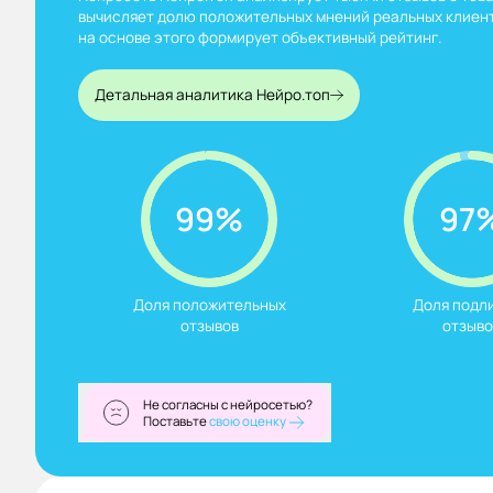
вычисляет долю положительных мнений реальных клиент
на основе этого формирует объективный рейтинг.
Детальная аналитика Нейро.топ
99%
97
Доля положительных

Доля подли
отзывов
отзыво
Не согласны с нейросетью?
Поставьте
свою оценку