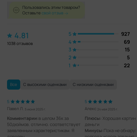
Пользовались этим товаром?
Оставьте
свой отзыв
4.81
5
927
4
69
1038 отзывов
3
15
2
5
1
22
Все
С высокими оценками
С низкими оценками
5
5
Павел Л.
Алекс
5 июня 2025 г.
24 мая 2025 г.
Комментарии:
в целом 36к за
Плюсы:
Хорошая картинк
50дюймов. отлично. соответствует
деньги
заявленным характеристикам. Я
Минусы:
Пока не обнаруж
доволен.
полгода использования