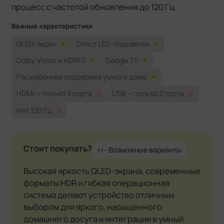
процесс с частотой обновления до 120 Гц.
Важные характеристики
QLED-экран
+
Direct LED-подсветка
+
Dolby Vision и HDR10
+
Google TV
+
Расширенная поддержка умного дома
+
HDMI — только 3 порта
-
USB — только 2 порта
-
Нет 120 Гц
-
Стоит покупать?
+/- Возможные варианты
Высокая яркость QLED-экрана, современные
форматы HDR и гибкая операционная
система делают устройство отличным
выбором для яркого, насыщенного
домашнего досуга и интеграции в умный