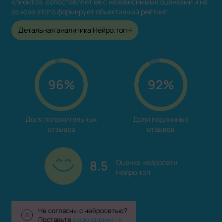
клиентов, сопоставляет её с независимыми оценками и на
основе этого формирует объективный рейтинг.
Детальная аналитика Нейро.топ
96%
92%
Доля положительных

Доля подлинных

отзывов
отзывов
8.5
Оценка нейросети

Нейро.топ
Не согласны с нейросетью?
Поставьте
свою оценку