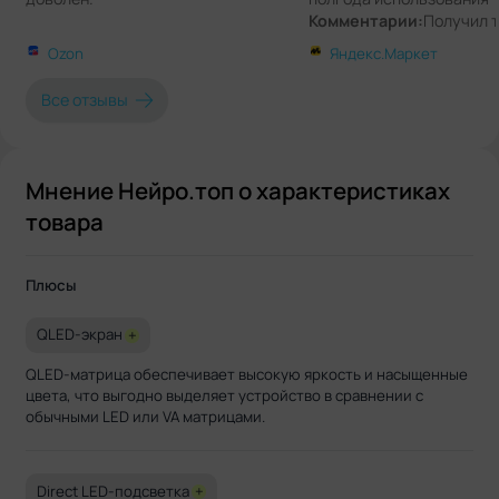
Комментарии:
Получил т
хотел за данный бюджет 
Ozon
Яндекс.Маркет
копейками)
Все отзывы
Мнение Нейро.топ о характеристиках
товара
Плюсы
QLED-экран
+
QLED-матрица обеспечивает высокую яркость и насыщенные
цвета, что выгодно выделяет устройство в сравнении с
обычными LED или VA матрицами.
Direct LED-подсветка
+