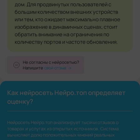
дом. Для продвинутых пользователей с
большим количеством внешних устройств
или тем, кто ожидает максимально плавное
изображение в динамичных сценах, стоит
обратить внимание на ограничения по
количеству портов и частоте обновления.
Не согласны с нейросетью?
Напишите
свой отзыв
Как нейросеть Нейро.топ определяет
оценку?
Нейросеть Нейро.топ анализирует тысячи отзывов о
товарах и услугах из открытых источников. Система
вычисляет долю положительных мнений реальных