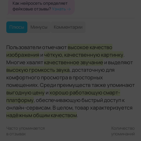
Как нейросеть определяет
фейковые отзывы?
Узнать
Плюсы
Минусы
Комментарии
Пользователи отмечают
высокое качество
изображения
и
чёткую, качественную картинку
.
Многие хвалят
качественное звучание
и выделяют
высокую громкость звука
, достаточную для
комфортного просмотра в просторных
помещениях. Среди преимуществ также упоминают
выгодную цену
и
хорошо работающую смарт-
платформу
, обеспечивающую быстрый доступ к
онлайн-сервисам. В целом, товар характеризуется
надёжным общим качеством
.
Часто упоминается
Количество
в отзывах
упоминаний