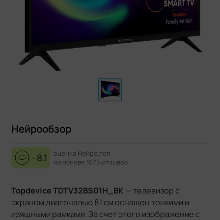
Нейрообзор
оценка Нейро.топ
· 8.1
на основе 1675 отзывов
Topdevice TDTV32BS01H_BK
— телевизор с
экраном диагональю 81 см оснащен тонкими и
изящными рамками. За счет этого изображение с