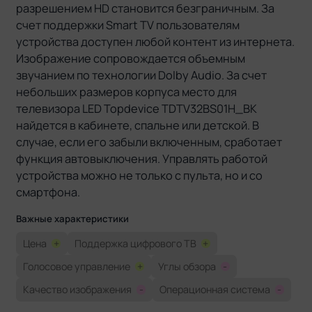
разрешением HD становится безграничным. За
счет поддержки Smart TV пользователям
устройства доступен любой контент из интернета.
Изображение сопровождается объемным
звучанием по технологии Dolby Audio. За счет
небольших размеров корпуса место для
телевизора LED Topdevice TDTV32BS01H_BK
найдется в кабинете, спальне или детской. В
случае, если его забыли включенным, сработает
функция автовыключения. Управлять работой
устройства можно не только с пульта, но и со
смартфона.
Важные характеристики
Цена
+
Поддержка цифрового ТВ
+
Голосовое управление
+
Углы обзора
-
Качество изображения
-
Операционная система
-