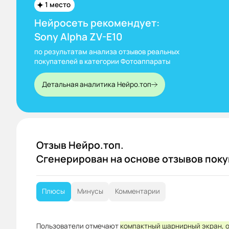
1 место
Нейросеть рекомендует:
Sony Alpha ZV-E10
по результатам анализа отзывов реальных
покупателей в категории Фотоаппараты
Детальная аналитика Нейро.топ
Отзыв Нейро.топ.
Сгенерирован на основе отзывов пок
Плюсы
Минусы
Комментарии
Пользователи отмечают
компактный шарнирный экран,