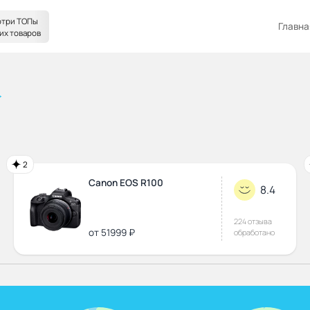
три ТОПы
Главна
их товаров
2
Canon EOS R100
8.4
224 отзыва
от 51999 ₽
обработано