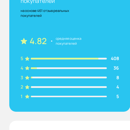
покупателей
на основе 461 отзыв реальных
покупателей
4.82
средняя оценка
покупателей
5
408
4
36
3
8
2
4
1
5