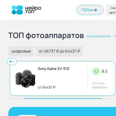
На главную
Смо
ТОПни
друг
ТОП фотоаппаратов
Еще варианты
цифровые
от 46737 ₽ до 64437 ₽
1
Sony Alpha ZV-E10
8.5
461 отзыв
от 64437 ₽
обработано