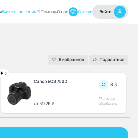
я
Бизнес-решения
Помощь
О нас
Статус
Войти
В избранное
Поделиться
3
Canon EOS 750D
8.3
77 отзывов
от 51725 ₽
обработано