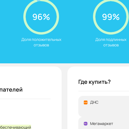
96%
99%
Доля положительных

Доля подлинных

отзывов
отзывов
Где купить?
упателей
ДНС
Мегамаркет
 обеспечивающий