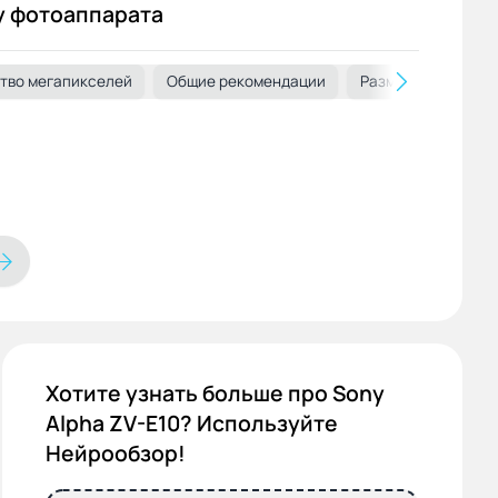
у фотоаппарата
тво мегапикселей
шка
Экран
Память и интерфейсы
Общие рекомендации
Запись видео и звука
Размер матрицы
Хотите узнать больше про Sony
Alpha ZV-E10? Используйте
Нейрообзор!