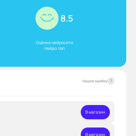
8.5
Оценка нейросети

Нейро.топ
?
Нашли ошибку
В магазин
В магазин