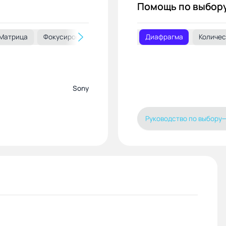
Помощь по выбор
Матрица
Фокусировка
Съемка
Видоискатель
Диафрагма
Количес
Вспы
Sony
Руководство по выбору