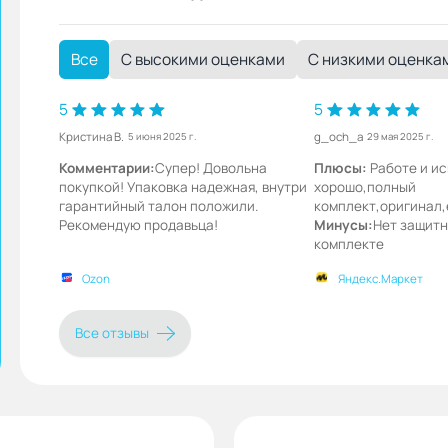
Все
С высокими оценками
С низкими оценка
5
5
Кристина В.
g_och_a
5 июня 2025 г.
29 мая 2025 г.
Комментарии:
Супер! Довольна
Плюсы:
Работе и и
покупкой! Упаковка надежная, внутри
хорошо,полный
гарантийный талон положили.
комплект,оригинал,
Рекомендую продавьца!
Минусы:
Нет защитн
комплекте
Ozon
Яндекс.Маркет
Все отзывы