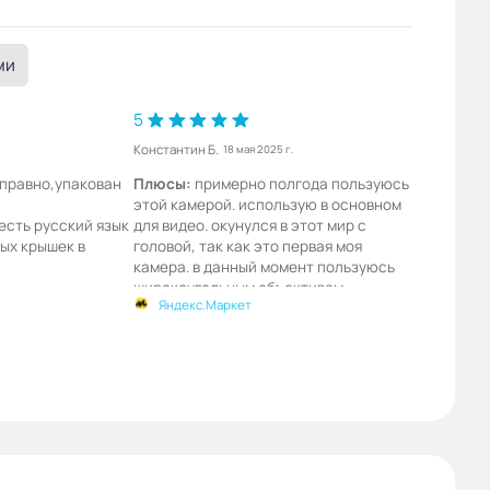
ми
5
Константин Б.
18 мая 2025 г.
справно,упакован
Плюсы:
примерно полгода пользуюсь
этой камерой. использую в основном
есть русский язык
для видео. окунулся в этот мир с
ых крышек в
головой, так как это первая моя
камера. в данный момент пользуюсь
широкоугольным объективом
Яндекс.Маркет
Минусы:
глупо придираться к таким
историям, как встроенный микрофон и
прочим моментам, характерным для
всех камер. использую камеру в
основном со штативом, зная про
главный минус камеры - роллинг-
шаттер. возможно, в будущем возьму
какой нибудь стаб для более
динамичных моментов съёмки