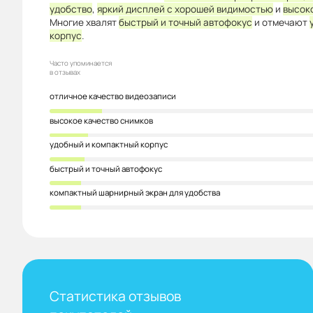
удобство
,
яркий дисплей с хорошей видимостью
и
высок
Многие хвалят
быстрый и точный автофокус
и отмечают
корпус
.
Часто упоминается
в отзывах
отличное качество видеозаписи
высокое качество снимков
удобный и компактный корпус
быстрый и точный автофокус
компактный шарнирный экран для удобства
Статистика отзывов