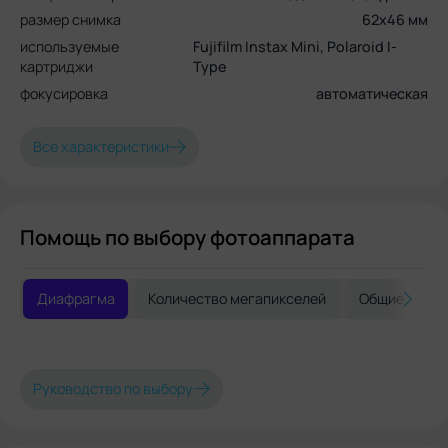
размер снимка
62x46 мм
используемые
Fujifilm Instах Mini, Polaroid I-
картриджи
Type
фокусировка
автоматическая
Все характеристики
Помощь по выбору фотоаппарата
Диафрагма
Количество мегапикселей
Общие реко
Руководство по выбору