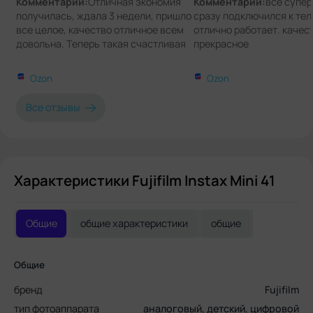
Комментарии:
Отличная экономия
Комментарии:
все супер
получилась, ждала 3 недели, пришло
сразу подключился к тел
все целое, качество отличное всем
отлично работает. качес
довольна. Теперь такая счастливая
прекрасное
Ozon
Ozon
Все отзывы
Характеристики Fujifilm Instax Mini 41
Общие
общие характеристики
общие
Общие
бренд
Fujifilm
тип фотоаппарата
аналоговый, детский, цифровой